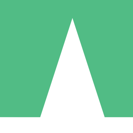
Pacotes de Créditos Individuais
gue conforme o uso com créditos de download. Sem compromisso mens
1 Download
5 Downloads
10 Downloads
10
15
20
US$
00
US$
00
US$
00