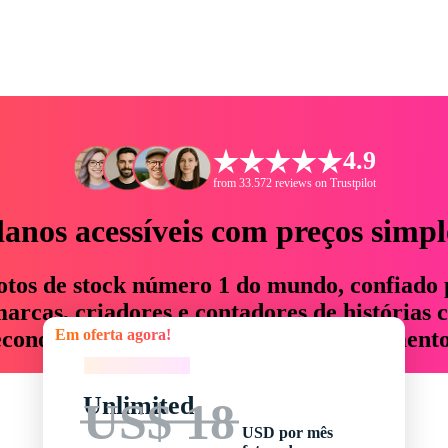
4.9
from 33.572 reviews on Trustpilot
lanos acessíveis com preços simpl
otos de stock número 1 do mundo, confiado 
rcas, criadores e contadores de histórias 
Em oferta agora!
economizam até 76% em tempo e orçamento
Em oferta agora!
Unlimited
US$ 18
USD por mês