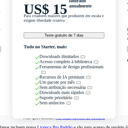
faturado
US$ 15
anualmente
o
Para criadores maiores que produzem em escala e
exigem liberdade criativa
e
Teste gratuito de 7 dias
Tudo no Starter, mais:
Downloads ilimitados
Acesso completo à biblioteca
Ferramentas de design profissionais
Recursos de IA premium
Um pacote por mês
Sem atribuição necessária
Downloads mais rápidos
Suporte prioritário
Sem anúncios
Não quer assinar?
Ver mais opções de compra
lanos incluem nossa
Licença Pro Padrão
e são para acesso de usuário ú