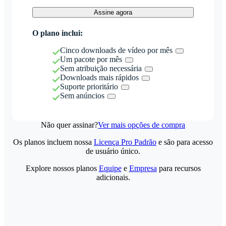
Assine agora
O plano inclui:
Cinco downloads de vídeo por mês
Um pacote por mês
Sem atribuição necessária
Downloads mais rápidos
Suporte prioritário
Sem anúncios
Não quer assinar?
Ver mais opções de compra
Os planos incluem nossa
Licença Pro Padrão
e são para acesso
de usuário único.
Explore nossos planos
Equipe
e
Empresa
para recursos
adicionais.