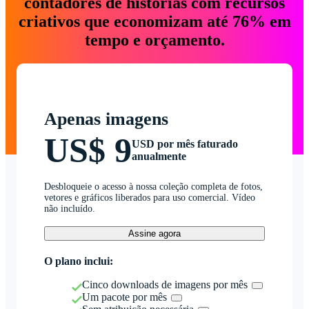
contadores de histórias com recursos
criativos que economizam até 76% em
tempo e orçamento.
Apenas imagens
US$ 9
USD por mês faturado
anualmente
Desbloqueie o acesso à nossa coleção completa de fotos,
vetores e gráficos liberados para uso comercial. Vídeo
não incluído.
Assine agora
O plano inclui:
Cinco downloads de imagens por mês
Um pacote por mês