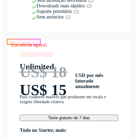
Sem atribuição necessária
Downloads mais rápidos
Suporte prioritário
Sem anúncios
Em oferta agora!
Em oferta agora!
Unlimited
US$ 18
USD por mês
faturado
US$ 15
anualmente
Para criadores maiores que produzem em escala e
exigem liberdade criativa
Teste gratuito de 7 dias
Tudo no Starter, mais: