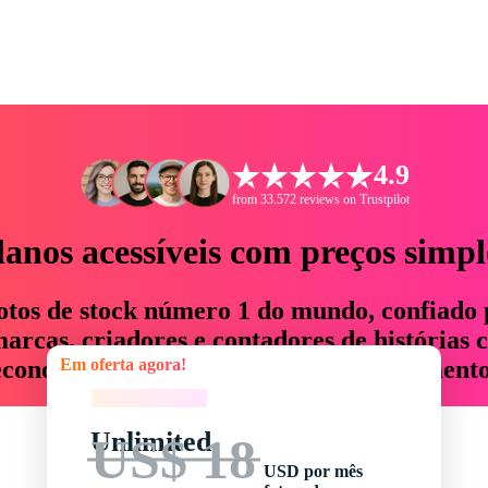
4.9
from 33.572 reviews on Trustpilot
lanos acessíveis com preços simpl
otos de stock número 1 do mundo, confiado 
rcas, criadores e contadores de histórias 
Em oferta agora!
economizam até 76% em tempo e orçamento
Em oferta agora!
Unlimited
US$ 18
USD por mês