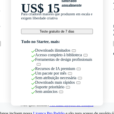
faturado
US$ 15
anualmente
o
Para criadores maiores que produzem em escala e
exigem liberdade criativa
e
Teste gratuito de 7 dias
Tudo no Starter, mais:
Downloads ilimitados
Acesso completo à biblioteca
Ferramentas de design profissionais
Recursos de IA premium
Um pacote por mês
Sem atribuição necessária
Downloads mais rápidos
Suporte prioritário
Sem anúncios
Não quer assinar?
Ver mais opções de compra
lanos incluem nossa
Licença Pro Padrão
e são para acesso de usuário ú