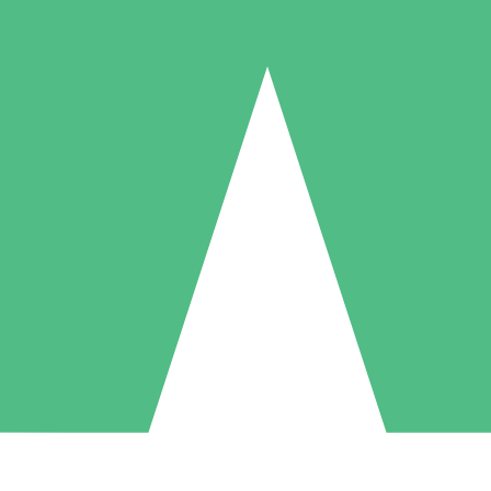
Pacotes de Créditos Individuais
gue conforme o uso com créditos de download. Sem compromisso mens
1 Download
5 Downloads
10 Downloads
10
15
20
US$
00
US$
00
US$
00