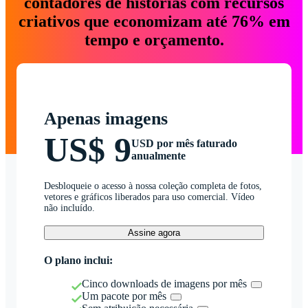
contadores de histórias com recursos
criativos que economizam até 76% em
tempo e orçamento.
Apenas imagens
US$ 9
USD por mês faturado
anualmente
Desbloqueie o acesso à nossa coleção completa de fotos,
vetores e gráficos liberados para uso comercial. Vídeo
não incluído.
Assine agora
O plano inclui:
Cinco downloads de imagens por mês
Um pacote por mês