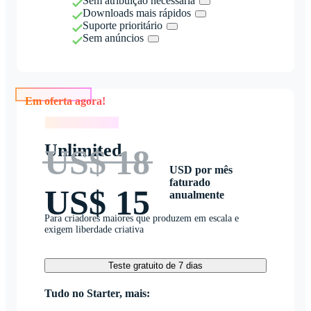
Sem atribuição necessária
Downloads mais rápidos
Suporte prioritário
Sem anúncios
Em oferta agora!
Em oferta agora!
Unlimited
US$ 18
USD por mês
faturado
US$ 15
anualmente
Para criadores maiores que produzem em escala e
exigem liberdade criativa
Teste gratuito de 7 dias
Tudo no Starter, mais: