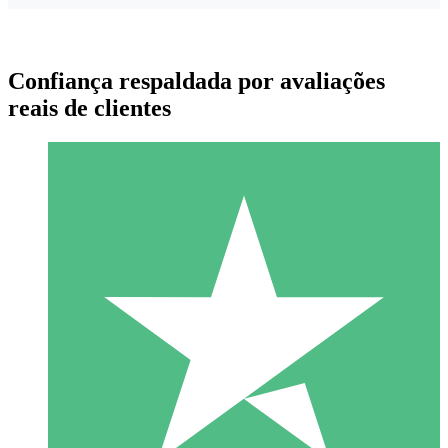
Confiança respaldada por avaliações
reais de clientes
Pacotes de Créditos Individuais
Pague conforme o uso com créditos de download. Sem
compromisso mensal.
1 Download
10
US$
00