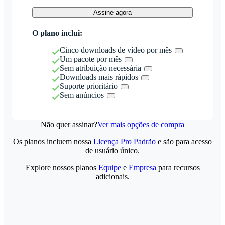
Assine agora
O plano inclui:
Cinco downloads de vídeo por mês
Um pacote por mês
Sem atribuição necessária
Downloads mais rápidos
Suporte prioritário
Sem anúncios
Não quer assinar?
Ver mais opções de compra
Os planos incluem nossa
Licença Pro Padrão
e são para acesso
de usuário único.
Explore nossos planos
Equipe
e
Empresa
para recursos
adicionais.