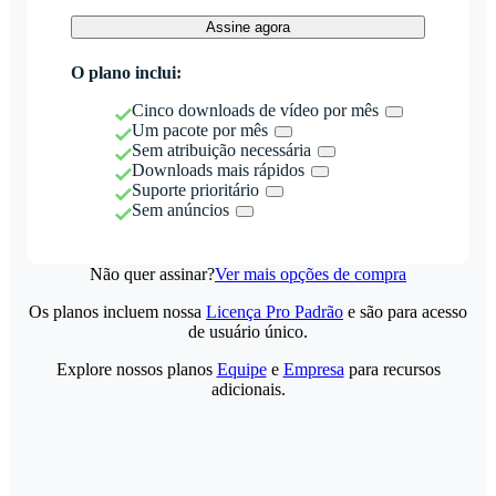
Assine agora
O plano inclui:
Cinco downloads de vídeo por mês
Um pacote por mês
Sem atribuição necessária
Downloads mais rápidos
Suporte prioritário
Sem anúncios
Não quer assinar?
Ver mais opções de compra
Os planos incluem nossa
Licença Pro Padrão
e são para acesso
de usuário único.
Explore nossos planos
Equipe
e
Empresa
para recursos
adicionais.