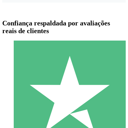
Confiança respaldada por avaliações
reais de clientes
Pacotes de Créditos Individuais
Pague conforme o uso com créditos de download. Sem
compromisso mensal.
1 Download
10
US$
00