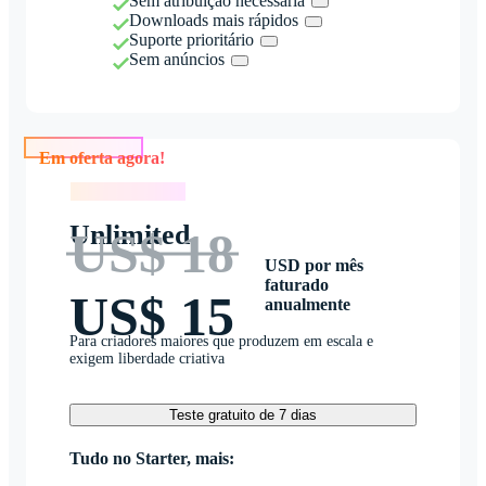
Sem atribuição necessária
Downloads mais rápidos
Suporte prioritário
Sem anúncios
Em oferta agora!
Em oferta agora!
Unlimited
US$ 18
USD por mês
faturado
US$ 15
anualmente
Para criadores maiores que produzem em escala e
exigem liberdade criativa
Teste gratuito de 7 dias
Tudo no Starter, mais: