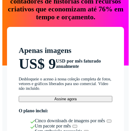
contadores de histórias com recursos
criativos que economizam até 76% em
tempo e orçamento.
Apenas imagens
US$ 9
USD por mês faturado
anualmente
Desbloqueie o acesso à nossa coleção completa de fotos,
vetores e gráficos liberados para uso comercial. Vídeo
não incluído.
Assine agora
O plano inclui:
Cinco downloads de imagens por mês
Um pacote por mês