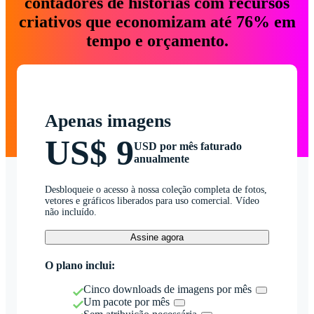
contadores de histórias com recursos
criativos que economizam até 76% em
tempo e orçamento.
Apenas imagens
US$ 9
USD por mês faturado
anualmente
Desbloqueie o acesso à nossa coleção completa de fotos,
vetores e gráficos liberados para uso comercial. Vídeo
não incluído.
Assine agora
O plano inclui:
Cinco downloads de imagens por mês
Um pacote por mês