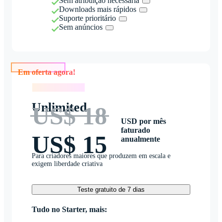
Sem atribuição necessária
Downloads mais rápidos
Suporte prioritário
Sem anúncios
Em oferta agora!
Em oferta agora!
Unlimited
US$ 18
USD por mês
faturado
US$ 15
anualmente
Para criadores maiores que produzem em escala e
exigem liberdade criativa
Teste gratuito de 7 dias
Tudo no Starter, mais: