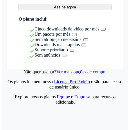
Assine agora
O plano inclui:
Cinco downloads de vídeo por mês
Um pacote por mês
Sem atribuição necessária
Downloads mais rápidos
Suporte prioritário
Sem anúncios
Não quer assinar?
Ver mais opções de compra
Os planos incluem nossa
Licença Pro Padrão
e são para acesso
de usuário único.
Explore nossos planos
Equipe
e
Empresa
para recursos
adicionais.