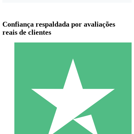
Confiança respaldada por avaliações
reais de clientes
Pacotes de Créditos Individuais
Pague conforme o uso com créditos de download. Sem
compromisso mensal.
1 Download
10
US$
00