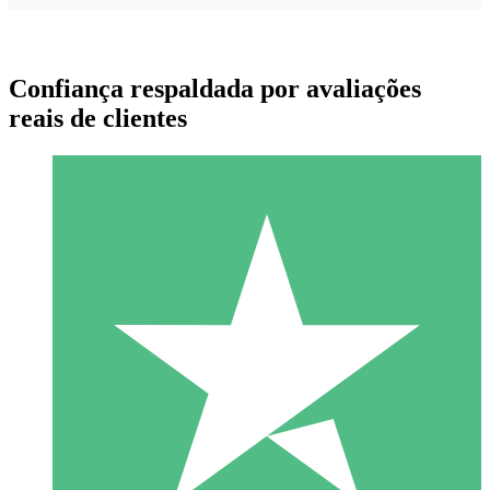
Confiança respaldada por avaliações
reais de clientes
Pacotes de Créditos Individuais
Pague conforme o uso com créditos de download. Sem
compromisso mensal.
1 Download
10
US$
00