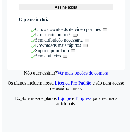
Assine agora
O plano inclui:
Cinco downloads de vídeo por mês
Um pacote por mês
Sem atribuição necessária
Downloads mais rápidos
Suporte prioritário
Sem anúncios
Não quer assinar?
Ver mais opções de compra
Os planos incluem nossa
Licença Pro Padrão
e são para acesso
de usuário único.
Explore nossos planos
Equipe
e
Empresa
para recursos
adicionais.