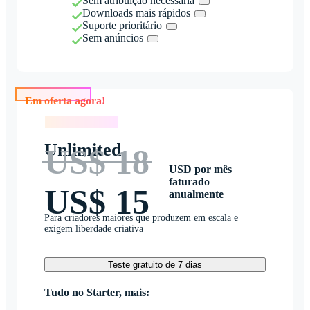
Sem atribuição necessária
Downloads mais rápidos
Suporte prioritário
Sem anúncios
Em oferta agora!
Em oferta agora!
Unlimited
US$ 18
USD por mês
faturado
US$ 15
anualmente
Para criadores maiores que produzem em escala e
exigem liberdade criativa
Teste gratuito de 7 dias
Tudo no Starter, mais: