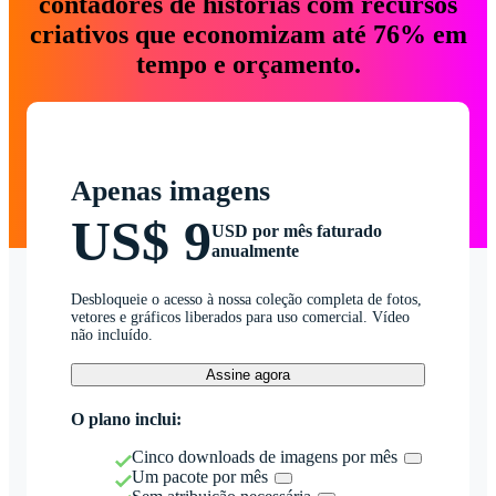
contadores de histórias com recursos
criativos que economizam até 76% em
tempo e orçamento.
Apenas imagens
US$ 9
USD por mês faturado
anualmente
Desbloqueie o acesso à nossa coleção completa de fotos,
vetores e gráficos liberados para uso comercial. Vídeo
não incluído.
Assine agora
O plano inclui:
Cinco downloads de imagens por mês
Um pacote por mês