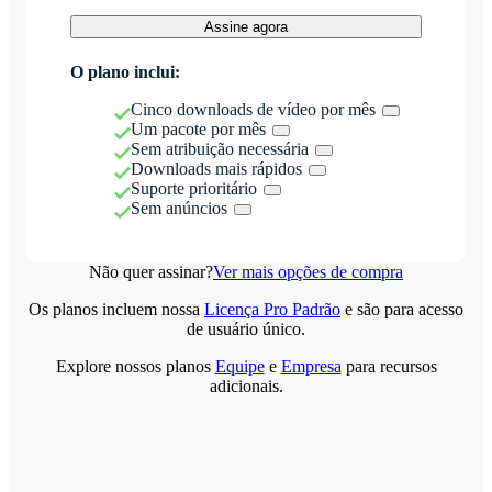
Assine agora
O plano inclui:
Cinco downloads de vídeo por mês
Um pacote por mês
Sem atribuição necessária
Downloads mais rápidos
Suporte prioritário
Sem anúncios
Não quer assinar?
Ver mais opções de compra
Os planos incluem nossa
Licença Pro Padrão
e são para acesso
de usuário único.
Explore nossos planos
Equipe
e
Empresa
para recursos
adicionais.