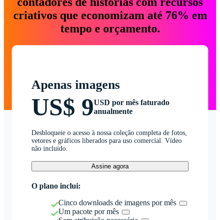
contadores de histórias com recursos
criativos que economizam até 76% em
tempo e orçamento.
Apenas imagens
US$ 9
USD por mês faturado
anualmente
Desbloqueie o acesso à nossa coleção completa de fotos,
vetores e gráficos liberados para uso comercial. Vídeo
não incluído.
Assine agora
O plano inclui:
Cinco downloads de imagens por mês
Um pacote por mês