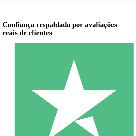
Confiança respaldada por avaliações
reais de clientes
Pacotes de Créditos Individuais
Pague conforme o uso com créditos de download. Sem
compromisso mensal.
1 Download
10
US$
00