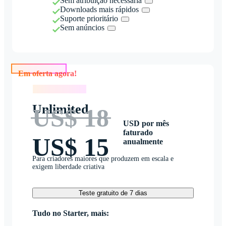
Sem atribuição necessária
Downloads mais rápidos
Suporte prioritário
Sem anúncios
Em oferta agora!
Em oferta agora!
Unlimited
US$ 18
USD por mês
faturado
US$ 15
anualmente
Para criadores maiores que produzem em escala e
exigem liberdade criativa
Teste gratuito de 7 dias
Tudo no Starter, mais: