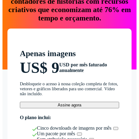
contadores de histórias com recursos
criativos que economizam até 76% em
tempo e orçamento.
Apenas imagens
US$ 9
USD por mês faturado
anualmente
Desbloqueie o acesso à nossa coleção completa de fotos,
vetores e gráficos liberados para uso comercial. Vídeo
não incluído.
Assine agora
O plano inclui:
Cinco downloads de imagens por mês
Um pacote por mês