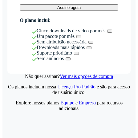
Assine agora
O plano inclui:
Cinco downloads de vídeo por mês
Um pacote por mês
Sem atribuição necessária
Downloads mais rápidos
Suporte prioritário
Sem anúncios
Não quer assinar?
Ver mais opções de compra
Os planos incluem nossa
Licença Pro Padrão
e são para acesso
de usuário único.
Explore nossos planos
Equipe
e
Empresa
para recursos
adicionais.