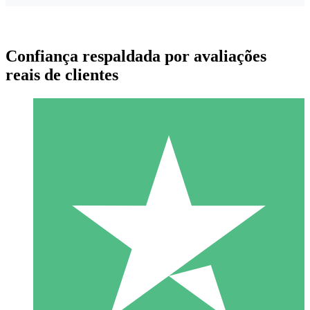
Confiança respaldada por avaliações
reais de clientes
Pacotes de Créditos Individuais
Pague conforme o uso com créditos de download. Sem
compromisso mensal.
1 Download
10
US$
00