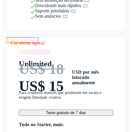
Sem atribuição necessária
Downloads mais rápidos
Suporte prioritário
Sem anúncios
Em oferta agora!
Em oferta agora!
Unlimited
US$ 18
USD por mês
faturado
US$ 15
anualmente
Para criadores maiores que produzem em escala e
exigem liberdade criativa
Teste gratuito de 7 dias
Tudo no Starter, mais: