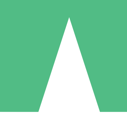
Pacotes de Créditos Individuais
gue conforme o uso com créditos de download. Sem compromisso mens
1 Download
5 Downloads
10 Downloads
10
15
20
US$
00
US$
00
US$
00