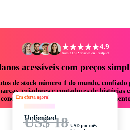
4.9
from 33.572 reviews on Trustpilot
lanos acessíveis com preços simpl
otos de stock número 1 do mundo, confiado 
rcas, criadores e contadores de histórias 
Em oferta agora!
economizam até 76% em tempo e orçamento
Em oferta agora!
Unlimited
US$ 18
USD por mês