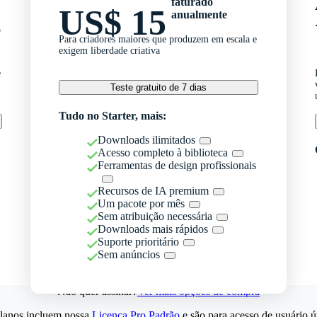
faturado
US$ 15
anualmente
o
Para criadores maiores que produzem em escala e
exigem liberdade criativa
e
Teste gratuito de 7 dias
Tudo no Starter, mais:
Downloads ilimitados
Acesso completo à biblioteca
Ferramentas de design profissionais
Recursos de IA premium
Um pacote por mês
Sem atribuição necessária
Downloads mais rápidos
Suporte prioritário
Sem anúncios
Não quer assinar?
Ver mais opções de compra
lanos incluem nossa
Licença Pro Padrão
e são para acesso de usuário ú