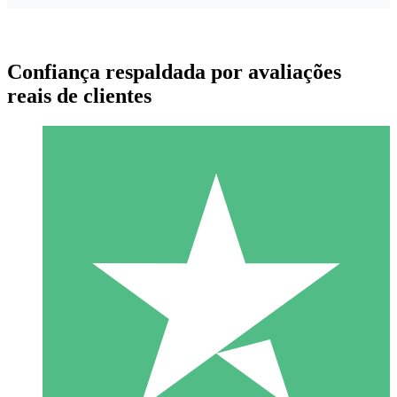
Confiança respaldada por avaliações
reais de clientes
Pacotes de Créditos Individuais
Pague conforme o uso com créditos de download. Sem
compromisso mensal.
1 Download
10
US$
00