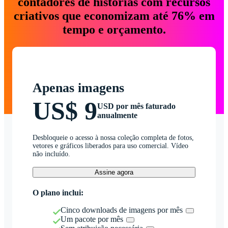
contadores de histórias com recursos
criativos que economizam até 76% em
tempo e orçamento.
Apenas imagens
US$ 9
USD por mês faturado
anualmente
Desbloqueie o acesso à nossa coleção completa de fotos,
vetores e gráficos liberados para uso comercial. Vídeo
não incluído.
Assine agora
O plano inclui:
Cinco downloads de imagens por mês
Um pacote por mês