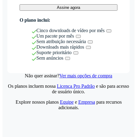
Assine agora
O plano inclui:
Cinco downloads de vídeo por mês
Um pacote por mês
Sem atribuição necessária
Downloads mais rápidos
Suporte prioritário
Sem anúncios
Não quer assinar?
Ver mais opções de compra
Os planos incluem nossa
Licença Pro Padrão
e são para acesso
de usuário único.
Explore nossos planos
Equipe
e
Empresa
para recursos
adicionais.