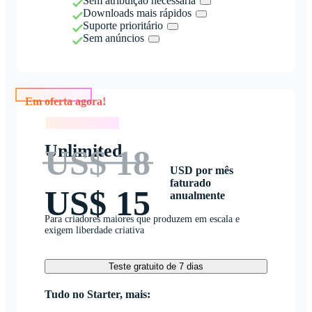
Sem atribuição necessária
Downloads mais rápidos
Suporte prioritário
Sem anúncios
Em oferta agora!
Em oferta agora!
Unlimited
US$ 18
USD por mês
faturado
US$ 15
anualmente
Para criadores maiores que produzem em escala e
exigem liberdade criativa
Teste gratuito de 7 dias
Tudo no Starter, mais: