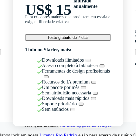
faturado
US$ 15
anualmente
o
Para criadores maiores que produzem em escala e
exigem liberdade criativa
e
Teste gratuito de 7 dias
Tudo no Starter, mais:
Downloads ilimitados
Acesso completo à biblioteca
Ferramentas de design profissionais
Recursos de IA premium
Um pacote por mês
Sem atribuição necessária
Downloads mais rápidos
Suporte prioritário
Sem anúncios
Não quer assinar?
Ver mais opções de compra
lanos incluem nossa
Licença Pro Padrão
e são para acesso de usuário ú