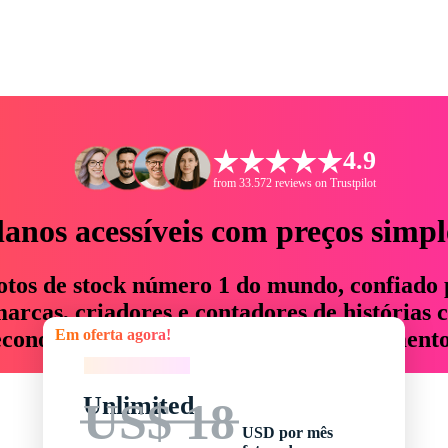
4.9
from 33.572 reviews on Trustpilot
lanos acessíveis com preços simpl
otos de stock número 1 do mundo, confiado 
rcas, criadores e contadores de histórias 
Em oferta agora!
economizam até 76% em tempo e orçamento
Em oferta agora!
Unlimited
US$ 18
USD por mês