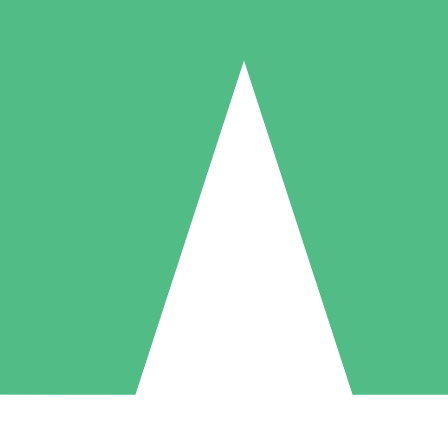
Pacotes de Créditos Individuais
gue conforme o uso com créditos de download. Sem compromisso mens
1 Download
5 Downloads
10 Downloads
10
15
20
US$
00
US$
00
US$
00