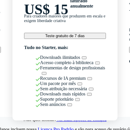
faturado
US$ 15
anualmente
o
Para criadores maiores que produzem em escala e
exigem liberdade criativa
e
Teste gratuito de 7 dias
Tudo no Starter, mais:
Downloads ilimitados
Acesso completo à biblioteca
Ferramentas de design profissionais
Recursos de IA premium
Um pacote por mês
Sem atribuição necessária
Downloads mais rápidos
Suporte prioritário
Sem anúncios
Não quer assinar?
Ver mais opções de compra
lanos incluem nossa
Licença Pro Padrão
e são para acesso de usuário ú