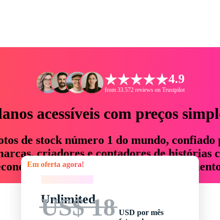
4.9
from 33.572 reviews on Trustpilot
lanos acessíveis com preços simpl
otos de stock número 1 do mundo, confiado 
rcas, criadores e contadores de histórias 
Em oferta agora!
economizam até 76% em tempo e orçamento
Em oferta agora!
Unlimited
US$ 18
USD por mês