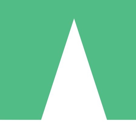
Pacotes de Créditos Individuais
gue conforme o uso com créditos de download. Sem compromisso mens
1 Download
5 Downloads
10 Downloads
10
15
20
US$
00
US$
00
US$
00