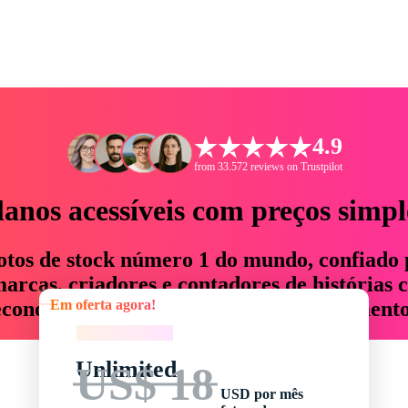
4.9
from 33.572 reviews on Trustpilot
lanos acessíveis com preços simpl
otos de stock número 1 do mundo, confiado 
rcas, criadores e contadores de histórias 
Em oferta agora!
economizam até 76% em tempo e orçamento
Em oferta agora!
Unlimited
US$ 18
USD por mês