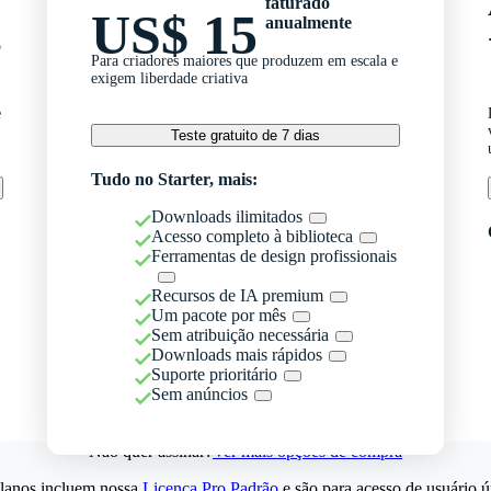
faturado
US$ 15
anualmente
o
Para criadores maiores que produzem em escala e
exigem liberdade criativa
e
Teste gratuito de 7 dias
Tudo no Starter, mais:
Downloads ilimitados
Acesso completo à biblioteca
Ferramentas de design profissionais
Recursos de IA premium
Um pacote por mês
Sem atribuição necessária
Downloads mais rápidos
Suporte prioritário
Sem anúncios
Não quer assinar?
Ver mais opções de compra
lanos incluem nossa
Licença Pro Padrão
e são para acesso de usuário ú