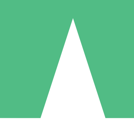
Pacotes de Créditos Individuais
gue conforme o uso com créditos de download. Sem compromisso mens
1 Download
5 Downloads
10 Downloads
10
15
20
US$
00
US$
00
US$
00