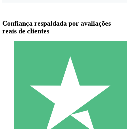
Confiança respaldada por avaliações
reais de clientes
Pacotes de Créditos Individuais
Pague conforme o uso com créditos de download. Sem
compromisso mensal.
1 Download
10
US$
00