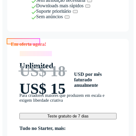
Sem atribuição necessária
Downloads mais rápidos
Suporte prioritário
Sem anúncios
Em oferta agora!
Em oferta agora!
Unlimited
US$ 18
USD por mês
faturado
US$ 15
anualmente
Para criadores maiores que produzem em escala e
exigem liberdade criativa
Teste gratuito de 7 dias
Tudo no Starter, mais: