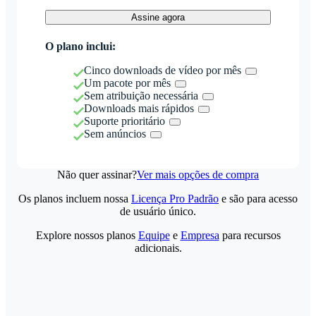
Assine agora
O plano inclui:
Cinco downloads de vídeo por mês
Um pacote por mês
Sem atribuição necessária
Downloads mais rápidos
Suporte prioritário
Sem anúncios
Não quer assinar?
Ver mais opções de compra
Os planos incluem nossa
Licença Pro Padrão
e são para acesso
de usuário único.
Explore nossos planos
Equipe
e
Empresa
para recursos
adicionais.