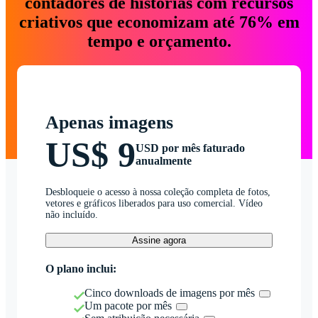
contadores de histórias com recursos
criativos que economizam até 76% em
tempo e orçamento.
Apenas imagens
US$ 9
USD por mês faturado
anualmente
Desbloqueie o acesso à nossa coleção completa de fotos,
vetores e gráficos liberados para uso comercial. Vídeo
não incluído.
Assine agora
O plano inclui:
Cinco downloads de imagens por mês
Um pacote por mês