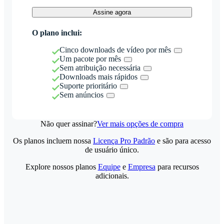
Assine agora
O plano inclui:
Cinco downloads de vídeo por mês
Um pacote por mês
Sem atribuição necessária
Downloads mais rápidos
Suporte prioritário
Sem anúncios
Não quer assinar?
Ver mais opções de compra
Os planos incluem nossa
Licença Pro Padrão
e são para acesso
de usuário único.
Explore nossos planos
Equipe
e
Empresa
para recursos
adicionais.