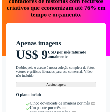
contadores de histórias com recursos
criativos que economizam até 76% em
tempo e orçamento.
Apenas imagens
US$ 9
USD por mês faturado
anualmente
Desbloqueie o acesso à nossa coleção completa de fotos,
vetores e gráficos liberados para uso comercial. Vídeo
não incluído.
Assine agora
O plano inclui:
Cinco downloads de imagens por mês
Um pacote por mês