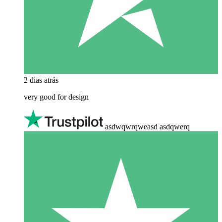
2 dias atrás
very good for design
asdwqwrqweasd asdqwerq