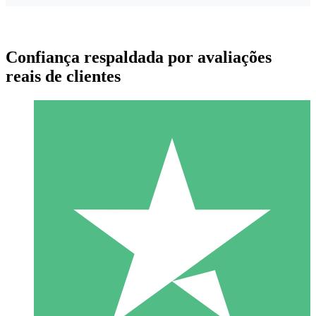
Confiança respaldada por avaliações
reais de clientes
Pacotes de Créditos Individuais
Pague conforme o uso com créditos de download. Sem
compromisso mensal.
1 Download
10
US$
00