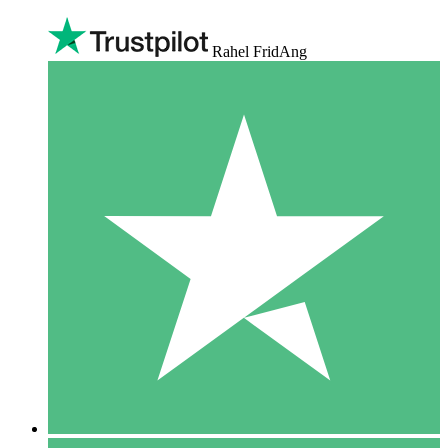
Rahel FridAng