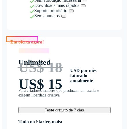
Sem atribuição necessária
Downloads mais rápidos
Suporte prioritário
Sem anúncios
Em oferta agora!
Em oferta agora!
Unlimited
US$ 18
USD por mês
faturado
US$ 15
anualmente
Para criadores maiores que produzem em escala e
exigem liberdade criativa
Teste gratuito de 7 dias
Tudo no Starter, mais: