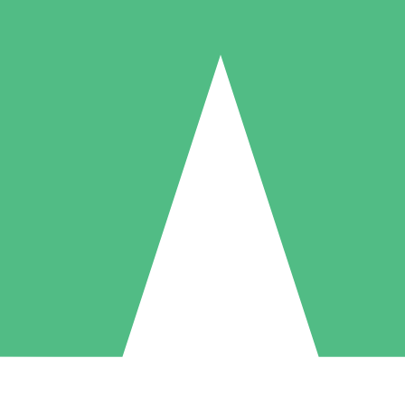
Pacotes de Créditos Individuais
gue conforme o uso com créditos de download. Sem compromisso mens
1 Download
5 Downloads
10 Downloads
10
15
20
US$
00
US$
00
US$
00