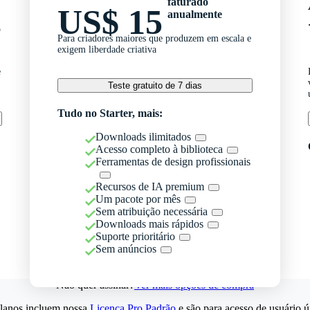
faturado
US$ 15
anualmente
o
Para criadores maiores que produzem em escala e
exigem liberdade criativa
e
Teste gratuito de 7 dias
Tudo no Starter, mais:
Downloads ilimitados
Acesso completo à biblioteca
Ferramentas de design profissionais
Recursos de IA premium
Um pacote por mês
Sem atribuição necessária
Downloads mais rápidos
Suporte prioritário
Sem anúncios
Não quer assinar?
Ver mais opções de compra
lanos incluem nossa
Licença Pro Padrão
e são para acesso de usuário ú