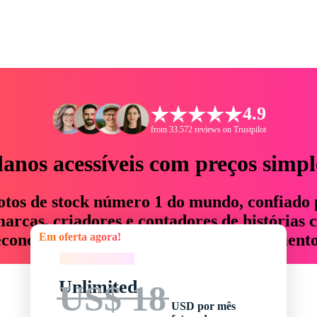
4.9
from 33.572 reviews on Trustpilot
lanos acessíveis com preços simpl
otos de stock número 1 do mundo, confiado 
rcas, criadores e contadores de histórias 
Em oferta agora!
economizam até 76% em tempo e orçamento
Em oferta agora!
Unlimited
US$ 18
USD por mês