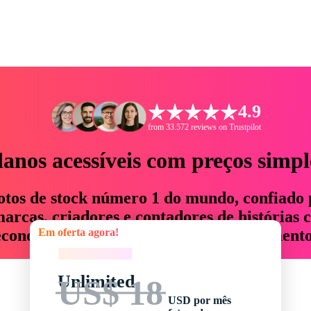
4.9
from 33.572 reviews on Trustpilot
lanos acessíveis com preços simpl
otos de stock número 1 do mundo, confiado 
rcas, criadores e contadores de histórias 
Em oferta agora!
economizam até 76% em tempo e orçamento
Em oferta agora!
Unlimited
US$ 18
USD por mês