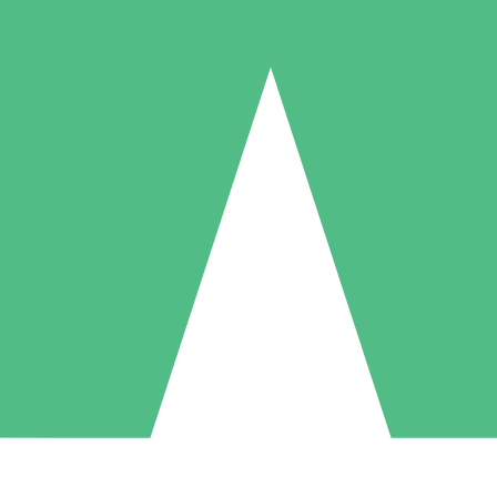
Pacotes de Créditos Individuais
gue conforme o uso com créditos de download. Sem compromisso mens
1 Download
5 Downloads
10 Downloads
10
15
20
US$
00
US$
00
US$
00