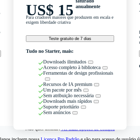
faturado
US$ 15
anualmente
o
Para criadores maiores que produzem em escala e
exigem liberdade criativa
e
Teste gratuito de 7 dias
Tudo no Starter, mais:
Downloads ilimitados
Acesso completo à biblioteca
Ferramentas de design profissionais
Recursos de IA premium
Um pacote por mês
Sem atribuição necessária
Downloads mais rápidos
Suporte prioritário
Sem anúncios
Não quer assinar?
Ver mais opções de compra
lanos incluem nossa
Licença Pro Padrão
e são para acesso de usuário ú