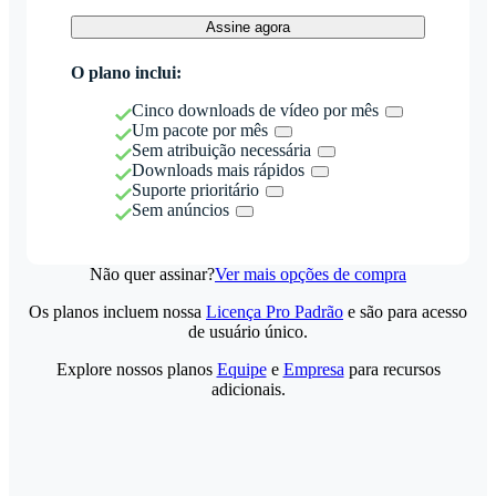
Assine agora
O plano inclui:
Cinco downloads de vídeo por mês
Um pacote por mês
Sem atribuição necessária
Downloads mais rápidos
Suporte prioritário
Sem anúncios
Não quer assinar?
Ver mais opções de compra
Os planos incluem nossa
Licença Pro Padrão
e são para acesso
de usuário único.
Explore nossos planos
Equipe
e
Empresa
para recursos
adicionais.