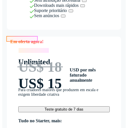
Sem atribuição necessária
Downloads mais rápidos
Suporte prioritário
Sem anúncios
Em oferta agora!
Em oferta agora!
Unlimited
US$ 18
USD por mês
faturado
US$ 15
anualmente
Para criadores maiores que produzem em escala e
exigem liberdade criativa
Teste gratuito de 7 dias
Tudo no Starter, mais: