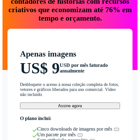
contadores de histórias com recursos
criativos que economizam até 76% em
tempo e orçamento.
Apenas imagens
US$ 9
USD por mês faturado
anualmente
Desbloqueie o acesso à nossa coleção completa de fotos,
vetores e gráficos liberados para uso comercial. Vídeo
não incluído.
Assine agora
O plano inclui:
Cinco downloads de imagens por mês
Um pacote por mês