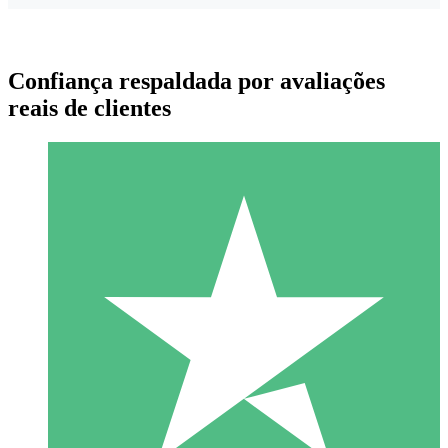
Confiança respaldada por avaliações
reais de clientes
Pacotes de Créditos Individuais
Pague conforme o uso com créditos de download. Sem
compromisso mensal.
1 Download
10
US$
00