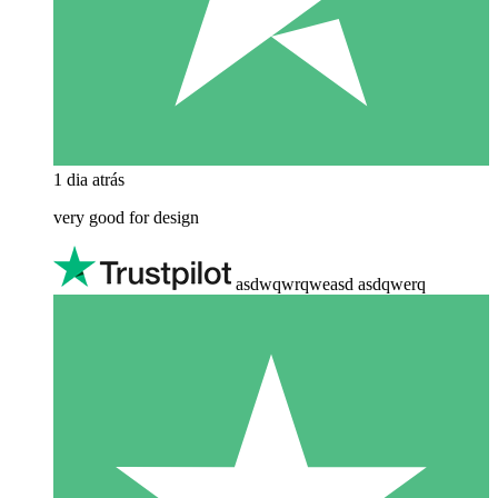
1 dia atrás
very good for design
asdwqwrqweasd asdqwerq