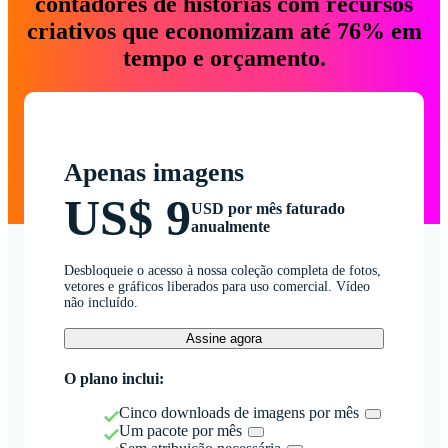
contadores de histórias com recursos
criativos que economizam até 76% em
tempo e orçamento.
Apenas imagens
US$ 9
USD por mês faturado
anualmente
Desbloqueie o acesso à nossa coleção completa de fotos,
vetores e gráficos liberados para uso comercial. Vídeo
não incluído.
Assine agora
O plano inclui:
Cinco downloads de imagens por mês
Um pacote por mês