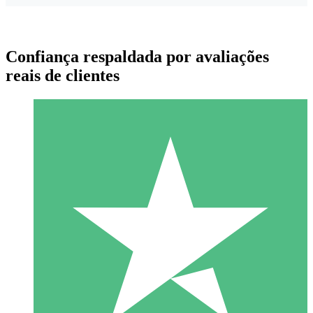
Confiança respaldada por avaliações
reais de clientes
Pacotes de Créditos Individuais
Pague conforme o uso com créditos de download. Sem
compromisso mensal.
1 Download
10
US$
00