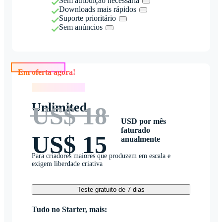
Sem atribuição necessária
Downloads mais rápidos
Suporte prioritário
Sem anúncios
Em oferta agora!
Em oferta agora!
Unlimited
US$ 18
USD por mês
faturado
US$ 15
anualmente
Para criadores maiores que produzem em escala e
exigem liberdade criativa
Teste gratuito de 7 dias
Tudo no Starter, mais: