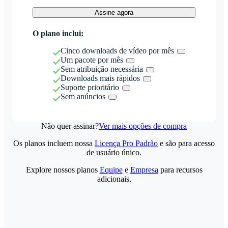
Assine agora
O plano inclui:
Cinco downloads de vídeo por mês
Um pacote por mês
Sem atribuição necessária
Downloads mais rápidos
Suporte prioritário
Sem anúncios
Não quer assinar?
Ver mais opções de compra
Os planos incluem nossa
Licença Pro Padrão
e são para acesso
de usuário único.
Explore nossos planos
Equipe
e
Empresa
para recursos
adicionais.