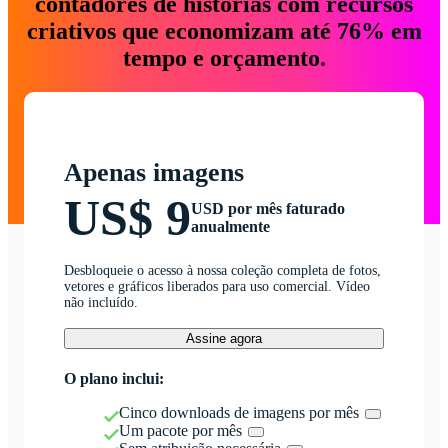
contadores de histórias com recursos
criativos que economizam até 76% em
tempo e orçamento.
Apenas imagens
US$ 9
USD por mês faturado
anualmente
Desbloqueie o acesso à nossa coleção completa de fotos,
vetores e gráficos liberados para uso comercial. Vídeo
não incluído.
Assine agora
O plano inclui:
Cinco downloads de imagens por mês
Um pacote por mês