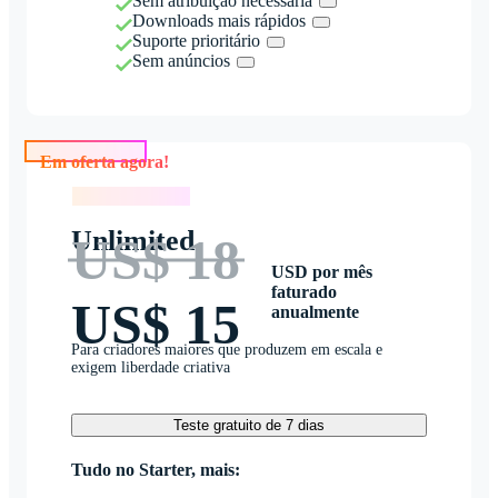
Sem atribuição necessária
Downloads mais rápidos
Suporte prioritário
Sem anúncios
Em oferta agora!
Em oferta agora!
Unlimited
US$ 18
USD por mês
faturado
US$ 15
anualmente
Para criadores maiores que produzem em escala e
exigem liberdade criativa
Teste gratuito de 7 dias
Tudo no Starter, mais: