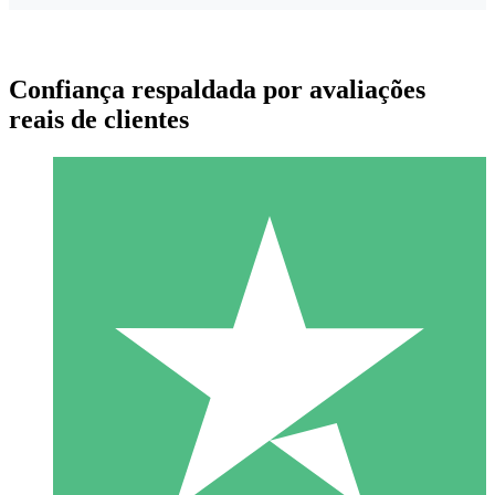
Confiança respaldada por avaliações
reais de clientes
Pacotes de Créditos Individuais
Pague conforme o uso com créditos de download. Sem
compromisso mensal.
1 Download
10
US$
00