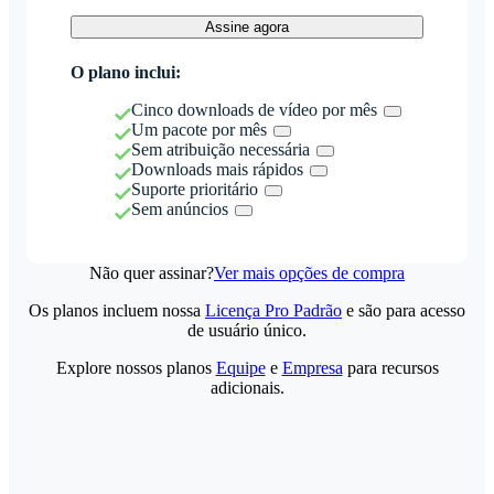
Assine agora
O plano inclui:
Cinco downloads de vídeo por mês
Um pacote por mês
Sem atribuição necessária
Downloads mais rápidos
Suporte prioritário
Sem anúncios
Não quer assinar?
Ver mais opções de compra
Os planos incluem nossa
Licença Pro Padrão
e são para acesso
de usuário único.
Explore nossos planos
Equipe
e
Empresa
para recursos
adicionais.