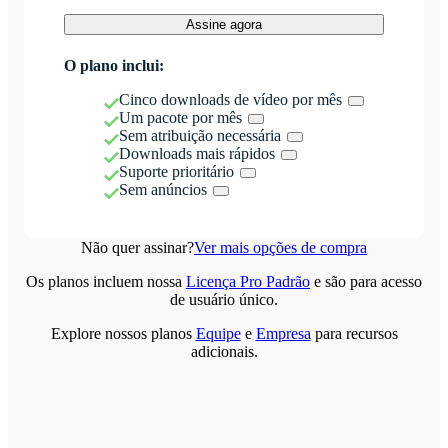
Assine agora
O plano inclui:
Cinco downloads de vídeo por mês
Um pacote por mês
Sem atribuição necessária
Downloads mais rápidos
Suporte prioritário
Sem anúncios
Não quer assinar?
Ver mais opções de compra
Os planos incluem nossa
Licença Pro Padrão
e são para acesso
de usuário único.
Explore nossos planos
Equipe
e
Empresa
para recursos
adicionais.