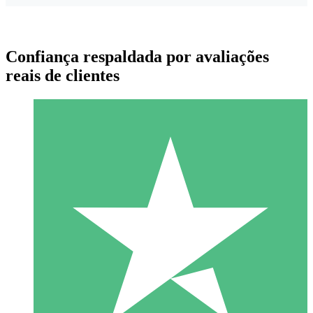
Confiança respaldada por avaliações
reais de clientes
Pacotes de Créditos Individuais
Pague conforme o uso com créditos de download. Sem
compromisso mensal.
1 Download
10
US$
00