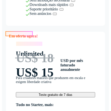
Sem atribuição necessária
Downloads mais rápidos
Suporte prioritário
Sem anúncios
Em oferta agora!
Em oferta agora!
Unlimited
US$ 18
USD por mês
faturado
US$ 15
anualmente
Para criadores maiores que produzem em escala e
exigem liberdade criativa
Teste gratuito de 7 dias
Tudo no Starter, mais: