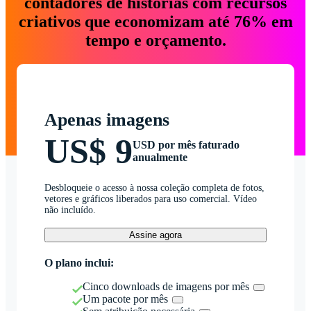
contadores de histórias com recursos
criativos que economizam até 76% em
tempo e orçamento.
Apenas imagens
US$ 9
USD por mês faturado
anualmente
Desbloqueie o acesso à nossa coleção completa de fotos,
vetores e gráficos liberados para uso comercial. Vídeo
não incluído.
Assine agora
O plano inclui:
Cinco downloads de imagens por mês
Um pacote por mês