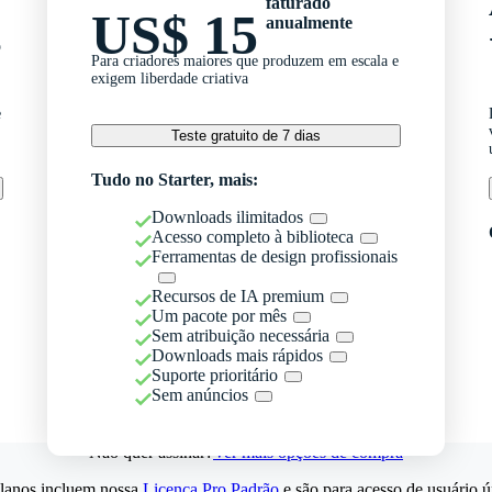
faturado
US$ 15
anualmente
o
Para criadores maiores que produzem em escala e
exigem liberdade criativa
e
Teste gratuito de 7 dias
Tudo no Starter, mais:
Downloads ilimitados
Acesso completo à biblioteca
Ferramentas de design profissionais
Recursos de IA premium
Um pacote por mês
Sem atribuição necessária
Downloads mais rápidos
Suporte prioritário
Sem anúncios
Não quer assinar?
Ver mais opções de compra
lanos incluem nossa
Licença Pro Padrão
e são para acesso de usuário ú