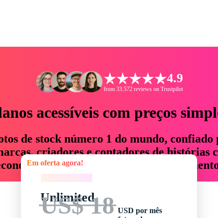
4.9
from 33.572 reviews on Trustpilot
lanos acessíveis com preços simpl
otos de stock número 1 do mundo, confiado 
rcas, criadores e contadores de histórias 
Em oferta agora!
economizam até 76% em tempo e orçamento
Em oferta agora!
Unlimited
US$ 18
USD por mês