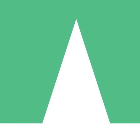
Pacotes de Créditos Individuais
gue conforme o uso com créditos de download. Sem compromisso mens
1 Download
5 Downloads
10 Downloads
10
15
20
US$
00
US$
00
US$
00