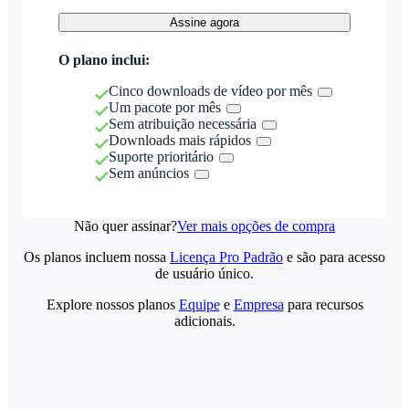
Assine agora
O plano inclui:
Cinco downloads de vídeo por mês
Um pacote por mês
Sem atribuição necessária
Downloads mais rápidos
Suporte prioritário
Sem anúncios
Não quer assinar?
Ver mais opções de compra
Os planos incluem nossa
Licença Pro Padrão
e são para acesso
de usuário único.
Explore nossos planos
Equipe
e
Empresa
para recursos
adicionais.