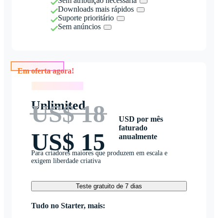
Sem atribuição necessária
Downloads mais rápidos
Suporte prioritário
Sem anúncios
Em oferta agora!
Em oferta agora!
Unlimited
US$ 18
USD por mês
faturado
US$ 15
anualmente
Para criadores maiores que produzem em escala e
exigem liberdade criativa
Teste gratuito de 7 dias
Tudo no Starter, mais: