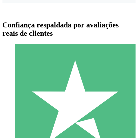
Confiança respaldada por avaliações
reais de clientes
Pacotes de Créditos Individuais
Pague conforme o uso com créditos de download. Sem
compromisso mensal.
1 Download
10
US$
00