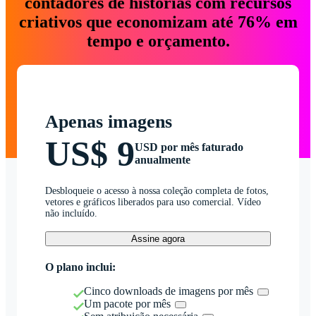
contadores de histórias com recursos
criativos que economizam até 76% em
tempo e orçamento.
Apenas imagens
US$ 9
USD por mês faturado
anualmente
Desbloqueie o acesso à nossa coleção completa de fotos,
vetores e gráficos liberados para uso comercial. Vídeo
não incluído.
Assine agora
O plano inclui:
Cinco downloads de imagens por mês
Um pacote por mês