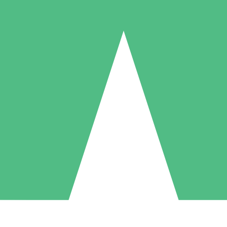
Pacotes de Créditos Individuais
gue conforme o uso com créditos de download. Sem compromisso mens
1 Download
5 Downloads
10 Downloads
10
15
20
US$
00
US$
00
US$
00