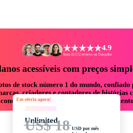
4.9
from 33.572 reviews on Trustpilot
lanos acessíveis com preços simpl
otos de stock número 1 do mundo, confiado 
rcas, criadores e contadores de histórias 
Em oferta agora!
economizam até 76% em tempo e orçamento
Em oferta agora!
Unlimited
US$ 18
USD por mês