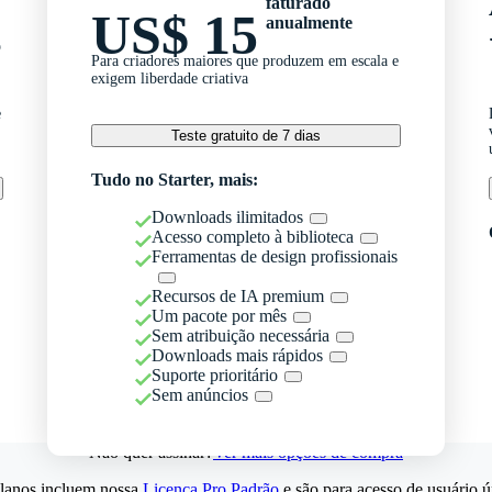
faturado
US$ 15
anualmente
o
Para criadores maiores que produzem em escala e
exigem liberdade criativa
e
Teste gratuito de 7 dias
Tudo no Starter, mais:
Downloads ilimitados
Acesso completo à biblioteca
Ferramentas de design profissionais
Recursos de IA premium
Um pacote por mês
Sem atribuição necessária
Downloads mais rápidos
Suporte prioritário
Sem anúncios
Não quer assinar?
Ver mais opções de compra
lanos incluem nossa
Licença Pro Padrão
e são para acesso de usuário ú