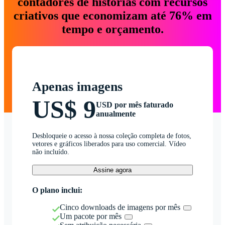
contadores de histórias com recursos
criativos que economizam até 76% em
tempo e orçamento.
Apenas imagens
US$ 9
USD por mês faturado
anualmente
Desbloqueie o acesso à nossa coleção completa de fotos,
vetores e gráficos liberados para uso comercial. Vídeo
não incluído.
Assine agora
O plano inclui:
Cinco downloads de imagens por mês
Um pacote por mês