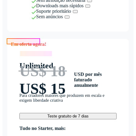
Sem atribuição necessária
Downloads mais rápidos
Suporte prioritário
Sem anúncios
Em oferta agora!
Em oferta agora!
Unlimited
US$ 18
USD por mês
faturado
US$ 15
anualmente
Para criadores maiores que produzem em escala e
exigem liberdade criativa
Teste gratuito de 7 dias
Tudo no Starter, mais: