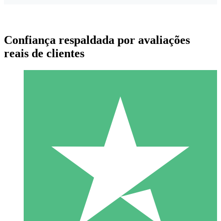
Confiança respaldada por avaliações
reais de clientes
Pacotes de Créditos Individuais
Pague conforme o uso com créditos de download. Sem
compromisso mensal.
1 Download
10
US$
00