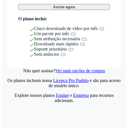
Assine agora
O plano inclui:
Cinco downloads de vídeo por mês
Um pacote por mês
Sem atribuição necessária
Downloads mais rápidos
Suporte prioritário
Sem anúncios
Não quer assinar?
Ver mais opções de compra
Os planos incluem nossa
Licença Pro Padrão
e são para acesso
de usuário único.
Explore nossos planos
Equipe
e
Empresa
para recursos
adicionais.