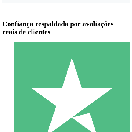
Confiança respaldada por avaliações
reais de clientes
Pacotes de Créditos Individuais
Pague conforme o uso com créditos de download. Sem
compromisso mensal.
1 Download
10
US$
00