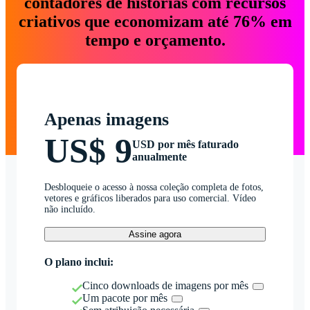
contadores de histórias com recursos
criativos que economizam até 76% em
tempo e orçamento.
Apenas imagens
US$ 9
USD por mês faturado
anualmente
Desbloqueie o acesso à nossa coleção completa de fotos,
vetores e gráficos liberados para uso comercial. Vídeo
não incluído.
Assine agora
O plano inclui:
Cinco downloads de imagens por mês
Um pacote por mês