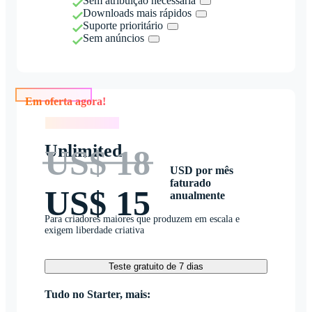
Sem atribuição necessária
Downloads mais rápidos
Suporte prioritário
Sem anúncios
Em oferta agora!
Em oferta agora!
Unlimited
US$ 18
USD por mês
faturado
US$ 15
anualmente
Para criadores maiores que produzem em escala e
exigem liberdade criativa
Teste gratuito de 7 dias
Tudo no Starter, mais: