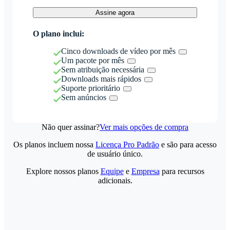
Assine agora
O plano inclui:
Cinco downloads de vídeo por mês
Um pacote por mês
Sem atribuição necessária
Downloads mais rápidos
Suporte prioritário
Sem anúncios
Não quer assinar?
Ver mais opções de compra
Os planos incluem nossa
Licença Pro Padrão
e são para acesso
de usuário único.
Explore nossos planos
Equipe
e
Empresa
para recursos
adicionais.