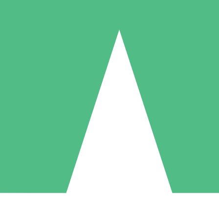
Pacotes de Créditos Individuais
gue conforme o uso com créditos de download. Sem compromisso mens
1 Download
5 Downloads
10 Downloads
10
15
20
US$
00
US$
00
US$
00