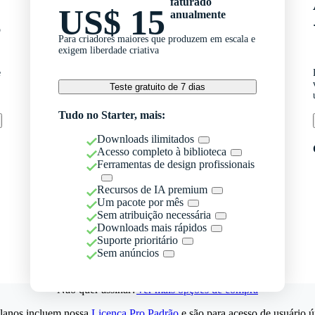
faturado
US$ 15
anualmente
o
Para criadores maiores que produzem em escala e
exigem liberdade criativa
e
Teste gratuito de 7 dias
Tudo no Starter, mais:
Downloads ilimitados
Acesso completo à biblioteca
Ferramentas de design profissionais
Recursos de IA premium
Um pacote por mês
Sem atribuição necessária
Downloads mais rápidos
Suporte prioritário
Sem anúncios
Não quer assinar?
Ver mais opções de compra
lanos incluem nossa
Licença Pro Padrão
e são para acesso de usuário ú