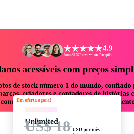
4.9
from 33.572 reviews on Trustpilot
lanos acessíveis com preços simpl
otos de stock número 1 do mundo, confiado 
rcas, criadores e contadores de histórias 
Em oferta agora!
economizam até 76% em tempo e orçamento
Em oferta agora!
Unlimited
US$ 18
USD por mês