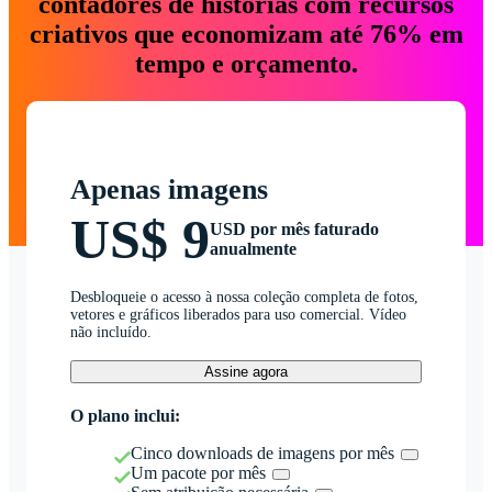
contadores de histórias com recursos
criativos que economizam até 76% em
tempo e orçamento.
Apenas imagens
US$ 9
USD por mês faturado
anualmente
Desbloqueie o acesso à nossa coleção completa de fotos,
vetores e gráficos liberados para uso comercial. Vídeo
não incluído.
Assine agora
O plano inclui:
Cinco downloads de imagens por mês
Um pacote por mês