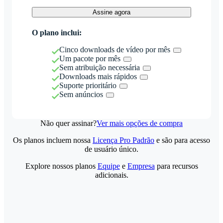
Assine agora
O plano inclui:
Cinco downloads de vídeo por mês
Um pacote por mês
Sem atribuição necessária
Downloads mais rápidos
Suporte prioritário
Sem anúncios
Não quer assinar?
Ver mais opções de compra
Os planos incluem nossa
Licença Pro Padrão
e são para acesso
de usuário único.
Explore nossos planos
Equipe
e
Empresa
para recursos
adicionais.