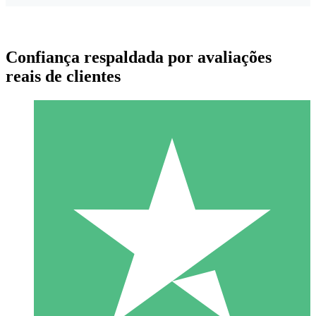
Confiança respaldada por avaliações
reais de clientes
Pacotes de Créditos Individuais
Pague conforme o uso com créditos de download. Sem
compromisso mensal.
1 Download
10
US$
00