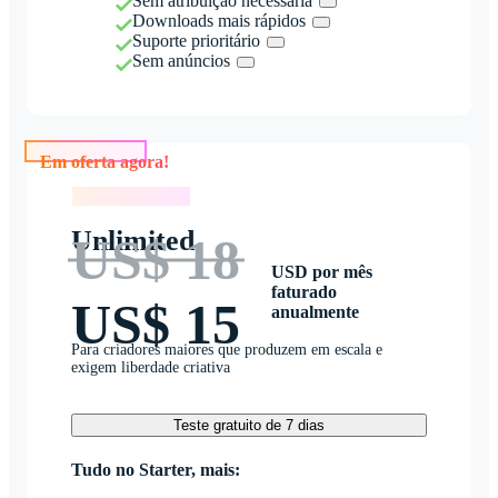
Sem atribuição necessária
Downloads mais rápidos
Suporte prioritário
Sem anúncios
Em oferta agora!
Em oferta agora!
Unlimited
US$ 18
USD por mês
faturado
US$ 15
anualmente
Para criadores maiores que produzem em escala e
exigem liberdade criativa
Teste gratuito de 7 dias
Tudo no Starter, mais: