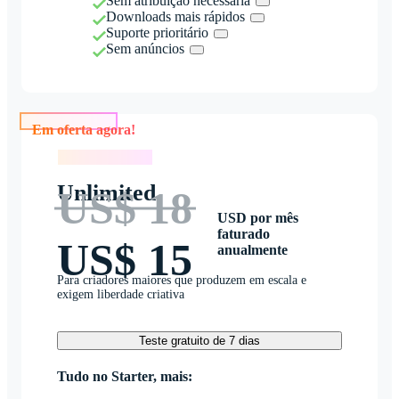
Sem atribuição necessária
Downloads mais rápidos
Suporte prioritário
Sem anúncios
Em oferta agora!
Em oferta agora!
Unlimited
US$ 18
USD por mês
faturado
US$ 15
anualmente
Para criadores maiores que produzem em escala e
exigem liberdade criativa
Teste gratuito de 7 dias
Tudo no Starter, mais: