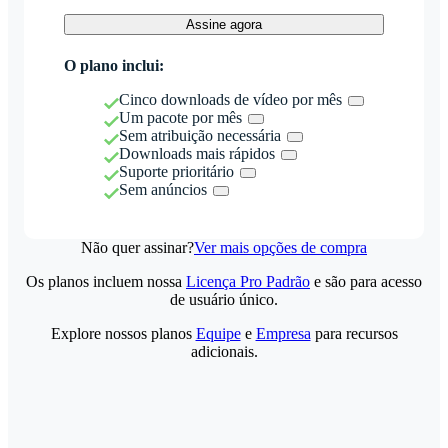
Assine agora
O plano inclui:
Cinco downloads de vídeo por mês
Um pacote por mês
Sem atribuição necessária
Downloads mais rápidos
Suporte prioritário
Sem anúncios
Não quer assinar?
Ver mais opções de compra
Os planos incluem nossa
Licença Pro Padrão
e são para acesso
de usuário único.
Explore nossos planos
Equipe
e
Empresa
para recursos
adicionais.