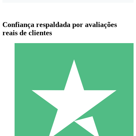
Confiança respaldada por avaliações
reais de clientes
Pacotes de Créditos Individuais
Pague conforme o uso com créditos de download. Sem
compromisso mensal.
1 Download
10
US$
00