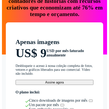
contadores de histórias com recursos
criativos que economizam até 76% em
tempo e orçamento.
Apenas imagens
US$ 9
USD por mês faturado
anualmente
Desbloqueie o acesso à nossa coleção completa de fotos,
vetores e gráficos liberados para uso comercial. Vídeo
não incluído.
Assine agora
O plano inclui:
Cinco downloads de imagens por mês
Um pacote por mês