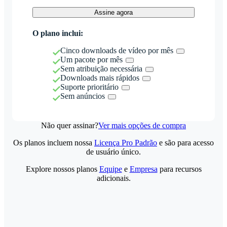
Assine agora
O plano inclui:
Cinco downloads de vídeo por mês
Um pacote por mês
Sem atribuição necessária
Downloads mais rápidos
Suporte prioritário
Sem anúncios
Não quer assinar?
Ver mais opções de compra
Os planos incluem nossa
Licença Pro Padrão
e são para acesso
de usuário único.
Explore nossos planos
Equipe
e
Empresa
para recursos
adicionais.