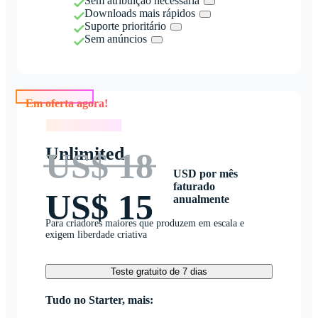
Sem atribuição necessária
Downloads mais rápidos
Suporte prioritário
Sem anúncios
Em oferta agora!
Em oferta agora!
Unlimited
US$ 18
USD por mês
faturado
US$ 15
anualmente
Para criadores maiores que produzem em escala e
exigem liberdade criativa
Teste gratuito de 7 dias
Tudo no Starter, mais: