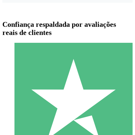
Confiança respaldada por avaliações
reais de clientes
Pacotes de Créditos Individuais
Pague conforme o uso com créditos de download. Sem
compromisso mensal.
1 Download
10
US$
00