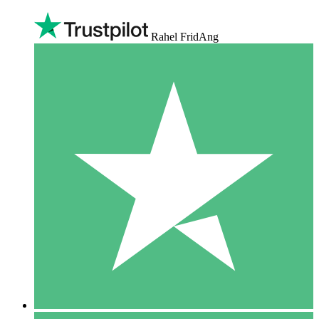
Rahel FridAng