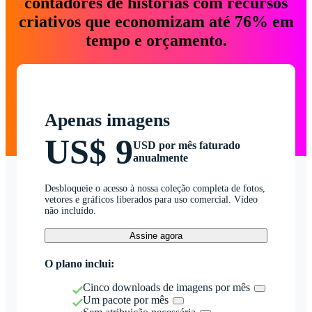
contadores de histórias com recursos
criativos que economizam até 76% em
tempo e orçamento.
Apenas imagens
US$ 9
USD por mês faturado
anualmente
Desbloqueie o acesso à nossa coleção completa de fotos,
vetores e gráficos liberados para uso comercial. Vídeo
não incluído.
Assine agora
O plano inclui:
Cinco downloads de imagens por mês
Um pacote por mês