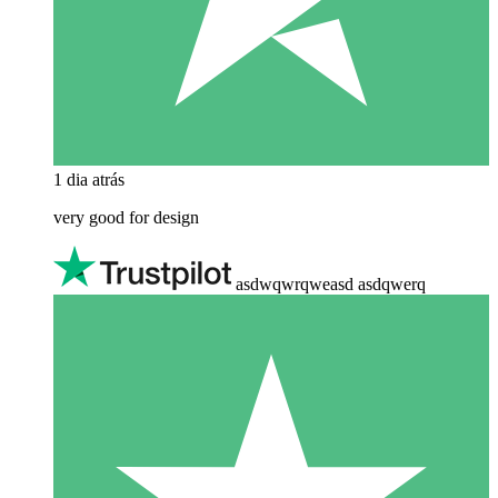
1 dia atrás
very good for design
asdwqwrqweasd asdqwerq