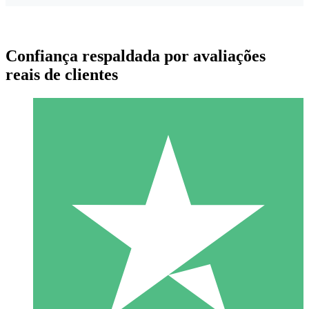
Confiança respaldada por avaliações
reais de clientes
Pacotes de Créditos Individuais
Pague conforme o uso com créditos de download. Sem
compromisso mensal.
1 Download
10
US$
00