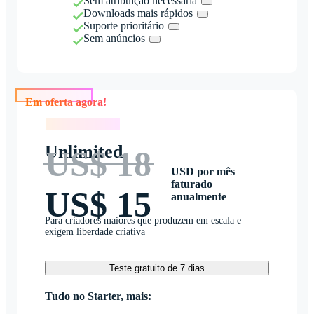
Sem atribuição necessária
Downloads mais rápidos
Suporte prioritário
Sem anúncios
Em oferta agora!
Em oferta agora!
Unlimited
US$ 18
USD por mês
faturado
US$ 15
anualmente
Para criadores maiores que produzem em escala e
exigem liberdade criativa
Teste gratuito de 7 dias
Tudo no Starter, mais: