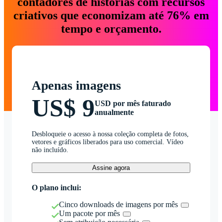
contadores de histórias com recursos
criativos que economizam até 76% em
tempo e orçamento.
Apenas imagens
US$ 9
USD por mês faturado
anualmente
Desbloqueie o acesso à nossa coleção completa de fotos,
vetores e gráficos liberados para uso comercial. Vídeo
não incluído.
Assine agora
O plano inclui:
Cinco downloads de imagens por mês
Um pacote por mês