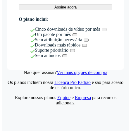
Assine agora
O plano inclui:
Cinco downloads de vídeo por mês
Um pacote por mês
Sem atribuição necessária
Downloads mais rápidos
Suporte prioritário
Sem anúncios
Não quer assinar?
Ver mais opções de compra
Os planos incluem nossa
Licença Pro Padrão
e são para acesso
de usuário único.
Explore nossos planos
Equipe
e
Empresa
para recursos
adicionais.