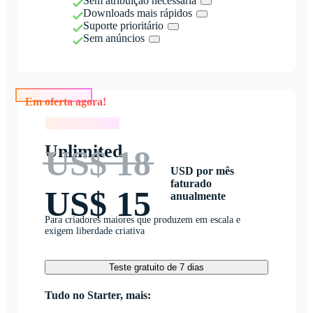
Sem atribuição necessária
Downloads mais rápidos
Suporte prioritário
Sem anúncios
Em oferta agora!
Em oferta agora!
Unlimited
US$ 18
USD por mês
faturado
US$ 15
anualmente
Para criadores maiores que produzem em escala e
exigem liberdade criativa
Teste gratuito de 7 dias
Tudo no Starter, mais: