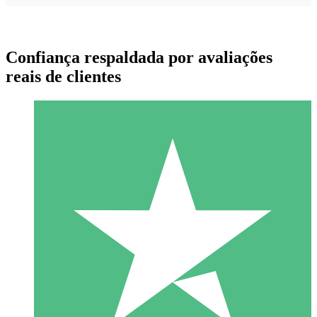
Confiança respaldada por avaliações
reais de clientes
Pacotes de Créditos Individuais
Pague conforme o uso com créditos de download. Sem
compromisso mensal.
1 Download
10
US$
00