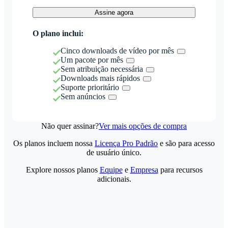
Assine agora
O plano inclui:
Cinco downloads de vídeo por mês
Um pacote por mês
Sem atribuição necessária
Downloads mais rápidos
Suporte prioritário
Sem anúncios
Não quer assinar?
Ver mais opções de compra
Os planos incluem nossa
Licença Pro Padrão
e são para acesso
de usuário único.
Explore nossos planos
Equipe
e
Empresa
para recursos
adicionais.