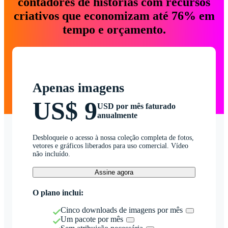
contadores de histórias com recursos
criativos que economizam até 76% em
tempo e orçamento.
Apenas imagens
US$ 9
USD por mês faturado
anualmente
Desbloqueie o acesso à nossa coleção completa de fotos,
vetores e gráficos liberados para uso comercial. Vídeo
não incluído.
Assine agora
O plano inclui:
Cinco downloads de imagens por mês
Um pacote por mês