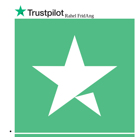
Rahel FridAng