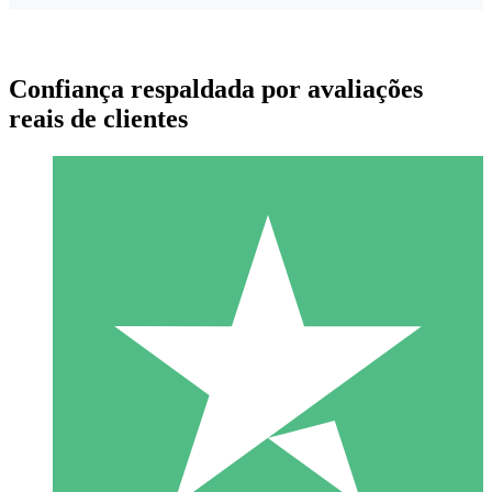
Confiança respaldada por avaliações
reais de clientes
Pacotes de Créditos Individuais
Pague conforme o uso com créditos de download. Sem
compromisso mensal.
1 Download
10
US$
00