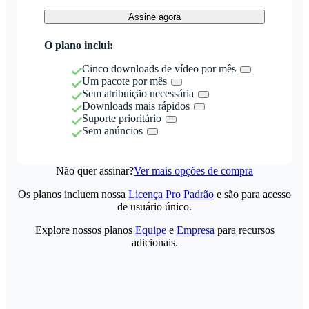
Assine agora
O plano inclui:
Cinco downloads de vídeo por mês
Um pacote por mês
Sem atribuição necessária
Downloads mais rápidos
Suporte prioritário
Sem anúncios
Não quer assinar?
Ver mais opções de compra
Os planos incluem nossa
Licença Pro Padrão
e são para acesso
de usuário único.
Explore nossos planos
Equipe
e
Empresa
para recursos
adicionais.