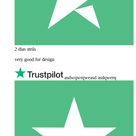
2 dias atrás
very good for design
asdwqwrqweasd asdqwerq