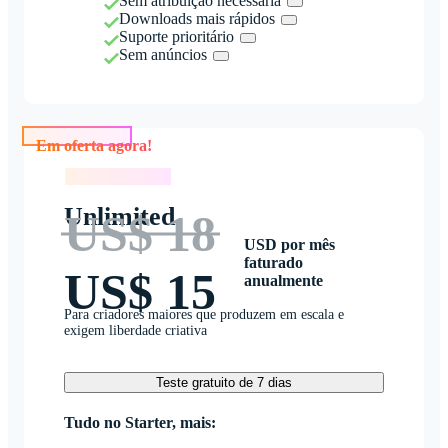
Sem atribuição necessária
Downloads mais rápidos
Suporte prioritário
Sem anúncios
Em oferta agora!
Em oferta agora!
Unlimited
US$ 18
USD por mês
faturado
US$ 15
anualmente
Para criadores maiores que produzem em escala e
exigem liberdade criativa
Teste gratuito de 7 dias
Tudo no Starter, mais: