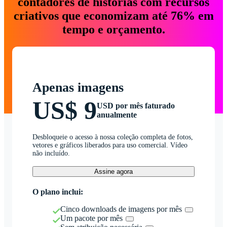
contadores de histórias com recursos
criativos que economizam até 76% em
tempo e orçamento.
Apenas imagens
US$ 9
USD por mês faturado
anualmente
Desbloqueie o acesso à nossa coleção completa de fotos,
vetores e gráficos liberados para uso comercial. Vídeo
não incluído.
Assine agora
O plano inclui:
Cinco downloads de imagens por mês
Um pacote por mês