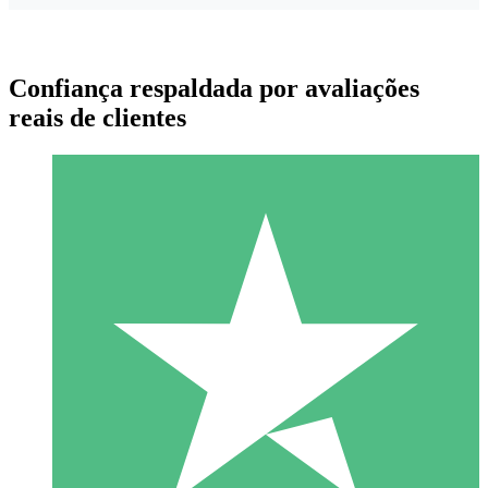
Confiança respaldada por avaliações
reais de clientes
Pacotes de Créditos Individuais
Pague conforme o uso com créditos de download. Sem
compromisso mensal.
1 Download
10
US$
00