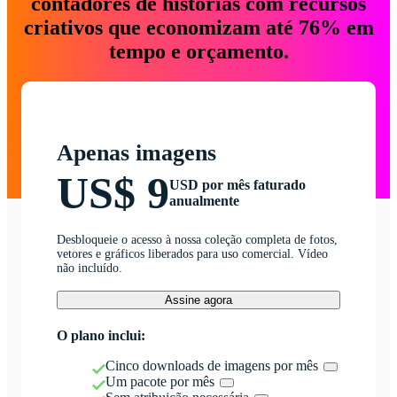
contadores de histórias com recursos
criativos que economizam até 76% em
tempo e orçamento.
Apenas imagens
US$ 9
USD por mês faturado
anualmente
Desbloqueie o acesso à nossa coleção completa de fotos,
vetores e gráficos liberados para uso comercial. Vídeo
não incluído.
Assine agora
O plano inclui:
Cinco downloads de imagens por mês
Um pacote por mês