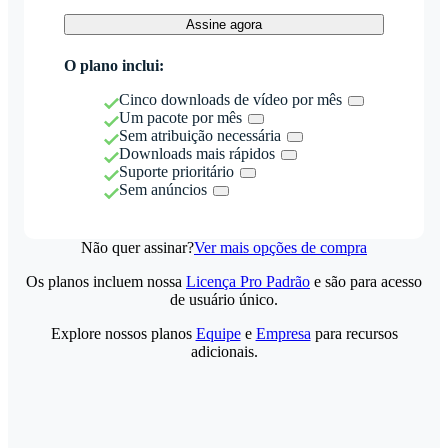
Assine agora
O plano inclui:
Cinco downloads de vídeo por mês
Um pacote por mês
Sem atribuição necessária
Downloads mais rápidos
Suporte prioritário
Sem anúncios
Não quer assinar?
Ver mais opções de compra
Os planos incluem nossa
Licença Pro Padrão
e são para acesso
de usuário único.
Explore nossos planos
Equipe
e
Empresa
para recursos
adicionais.