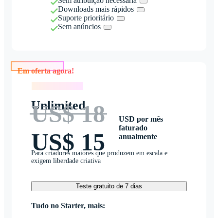
Sem atribuição necessária
Downloads mais rápidos
Suporte prioritário
Sem anúncios
Em oferta agora!
Em oferta agora!
Unlimited
US$ 18
USD por mês
faturado
US$ 15
anualmente
Para criadores maiores que produzem em escala e
exigem liberdade criativa
Teste gratuito de 7 dias
Tudo no Starter, mais: