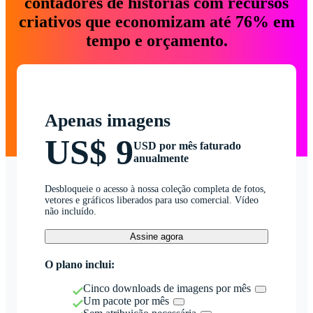
contadores de histórias com recursos
criativos que economizam até 76% em
tempo e orçamento.
Apenas imagens
US$ 9
USD por mês faturado
anualmente
Desbloqueie o acesso à nossa coleção completa de fotos,
vetores e gráficos liberados para uso comercial. Vídeo
não incluído.
Assine agora
O plano inclui:
Cinco downloads de imagens por mês
Um pacote por mês