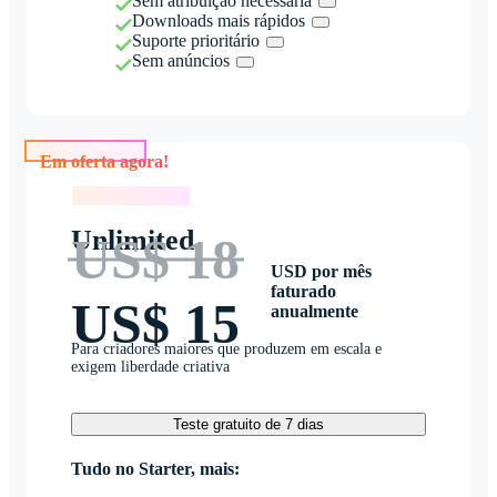
Sem atribuição necessária
Downloads mais rápidos
Suporte prioritário
Sem anúncios
Em oferta agora!
Em oferta agora!
Unlimited
US$ 18
USD por mês
faturado
US$ 15
anualmente
Para criadores maiores que produzem em escala e
exigem liberdade criativa
Teste gratuito de 7 dias
Tudo no Starter, mais: