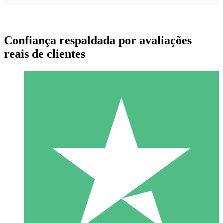
Confiança respaldada por avaliações
reais de clientes
Pacotes de Créditos Individuais
Pague conforme o uso com créditos de download. Sem
compromisso mensal.
1 Download
10
US$
00