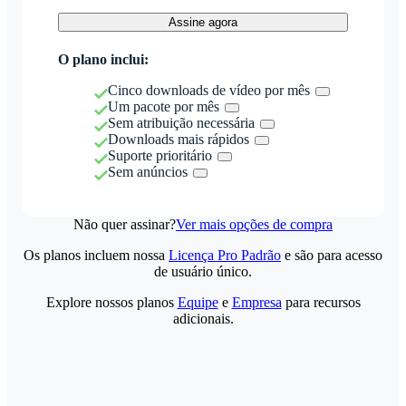
Assine agora
O plano inclui:
Cinco downloads de vídeo por mês
Um pacote por mês
Sem atribuição necessária
Downloads mais rápidos
Suporte prioritário
Sem anúncios
Não quer assinar?
Ver mais opções de compra
Os planos incluem nossa
Licença Pro Padrão
e são para acesso
de usuário único.
Explore nossos planos
Equipe
e
Empresa
para recursos
adicionais.