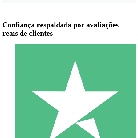
Confiança respaldada por avaliações
reais de clientes
Pacotes de Créditos Individuais
Pague conforme o uso com créditos de download. Sem
compromisso mensal.
1 Download
10
US$
00