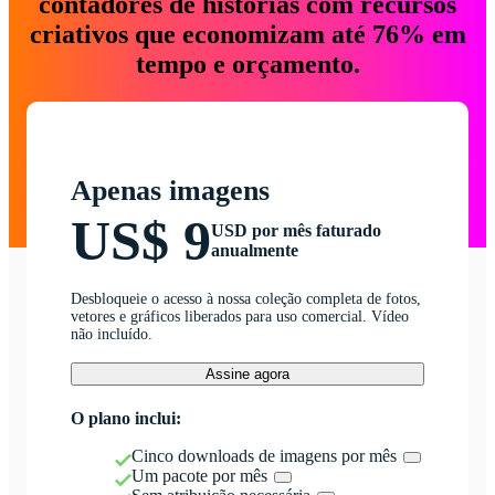
contadores de histórias com recursos
criativos que economizam até 76% em
tempo e orçamento.
Apenas imagens
US$ 9
USD por mês faturado
anualmente
Desbloqueie o acesso à nossa coleção completa de fotos,
vetores e gráficos liberados para uso comercial. Vídeo
não incluído.
Assine agora
O plano inclui:
Cinco downloads de imagens por mês
Um pacote por mês