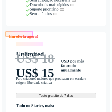
Sem atribuição necessária
Downloads mais rápidos
Suporte prioritário
Sem anúncios
Em oferta agora!
Em oferta agora!
Unlimited
US$ 18
USD por mês
faturado
US$ 15
anualmente
Para criadores maiores que produzem em escala e
exigem liberdade criativa
Teste gratuito de 7 dias
Tudo no Starter, mais: