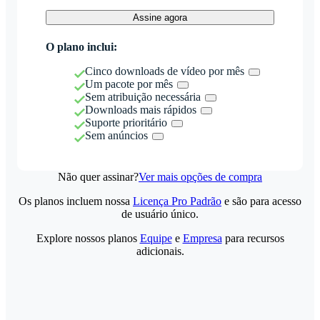
Assine agora
O plano inclui:
Cinco downloads de vídeo por mês
Um pacote por mês
Sem atribuição necessária
Downloads mais rápidos
Suporte prioritário
Sem anúncios
Não quer assinar?
Ver mais opções de compra
Os planos incluem nossa
Licença Pro Padrão
e são para acesso
de usuário único.
Explore nossos planos
Equipe
e
Empresa
para recursos
adicionais.