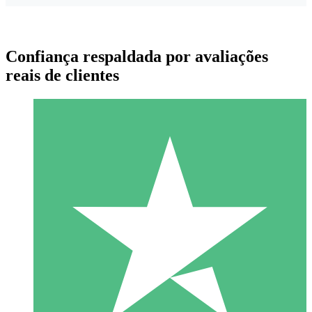
Confiança respaldada por avaliações
reais de clientes
Pacotes de Créditos Individuais
Pague conforme o uso com créditos de download. Sem
compromisso mensal.
1 Download
10
US$
00