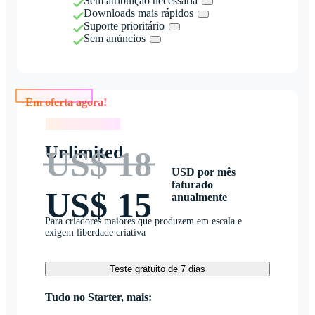
Sem atribuição necessária
Downloads mais rápidos
Suporte prioritário
Sem anúncios
Em oferta agora!
Em oferta agora!
Unlimited
US$ 18
USD por mês
faturado
US$ 15
anualmente
Para criadores maiores que produzem em escala e
exigem liberdade criativa
Teste gratuito de 7 dias
Tudo no Starter, mais: