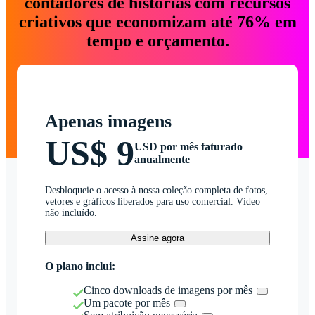
contadores de histórias com recursos
criativos que economizam até 76% em
tempo e orçamento.
Apenas imagens
US$ 9
USD por mês faturado
anualmente
Desbloqueie o acesso à nossa coleção completa de fotos,
vetores e gráficos liberados para uso comercial. Vídeo
não incluído.
Assine agora
O plano inclui:
Cinco downloads de imagens por mês
Um pacote por mês