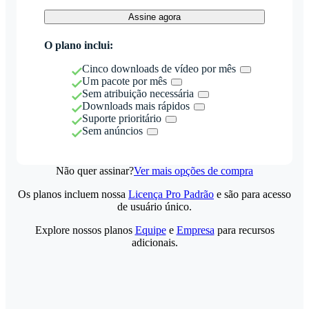
Assine agora
O plano inclui:
Cinco downloads de vídeo por mês
Um pacote por mês
Sem atribuição necessária
Downloads mais rápidos
Suporte prioritário
Sem anúncios
Não quer assinar?
Ver mais opções de compra
Os planos incluem nossa
Licença Pro Padrão
e são para acesso
de usuário único.
Explore nossos planos
Equipe
e
Empresa
para recursos
adicionais.