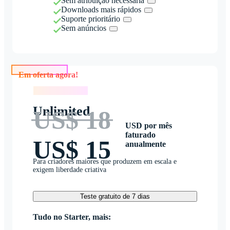
Sem atribuição necessária
Downloads mais rápidos
Suporte prioritário
Sem anúncios
Em oferta agora!
Em oferta agora!
Unlimited
US$ 18
USD por mês
faturado
US$ 15
anualmente
Para criadores maiores que produzem em escala e
exigem liberdade criativa
Teste gratuito de 7 dias
Tudo no Starter, mais: