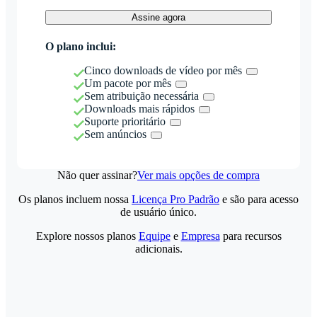
Assine agora
O plano inclui:
Cinco downloads de vídeo por mês
Um pacote por mês
Sem atribuição necessária
Downloads mais rápidos
Suporte prioritário
Sem anúncios
Não quer assinar?
Ver mais opções de compra
Os planos incluem nossa
Licença Pro Padrão
e são para acesso
de usuário único.
Explore nossos planos
Equipe
e
Empresa
para recursos
adicionais.