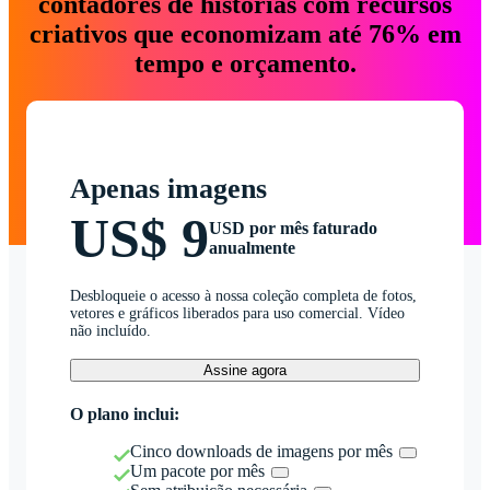
contadores de histórias com recursos
criativos que economizam até 76% em
tempo e orçamento.
Apenas imagens
US$ 9
USD por mês faturado
anualmente
Desbloqueie o acesso à nossa coleção completa de fotos,
vetores e gráficos liberados para uso comercial. Vídeo
não incluído.
Assine agora
O plano inclui:
Cinco downloads de imagens por mês
Um pacote por mês