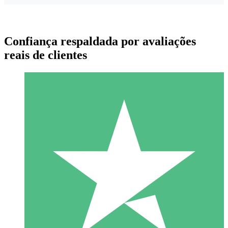
Confiança respaldada por avaliações
reais de clientes
Pacotes de Créditos Individuais
Pague conforme o uso com créditos de download. Sem
compromisso mensal.
1 Download
10
US$
00