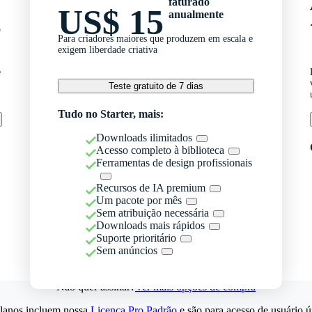
faturado
US$ 15
anualmente
o
Para criadores maiores que produzem em escala e
exigem liberdade criativa
e
Teste gratuito de 7 dias
Tudo no Starter, mais:
Downloads ilimitados
Acesso completo à biblioteca
Ferramentas de design profissionais
Recursos de IA premium
Um pacote por mês
Sem atribuição necessária
Downloads mais rápidos
Suporte prioritário
Sem anúncios
Não quer assinar?
Ver mais opções de compra
lanos incluem nossa
Licença Pro Padrão
e são para acesso de usuário ú