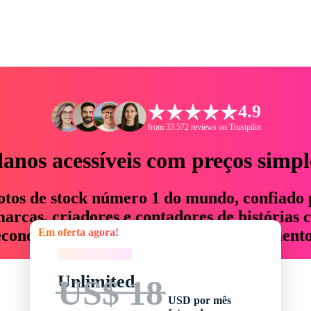
4.9
from 33.572 reviews on Trustpilot
lanos acessíveis com preços simpl
otos de stock número 1 do mundo, confiado 
rcas, criadores e contadores de histórias 
Em oferta agora!
economizam até 76% em tempo e orçamento
Em oferta agora!
Unlimited
US$ 18
USD por mês