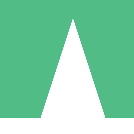
Pacotes de Créditos Individuais
gue conforme o uso com créditos de download. Sem compromisso mens
1 Download
5 Downloads
10 Downloads
10
15
20
US$
00
US$
00
US$
00