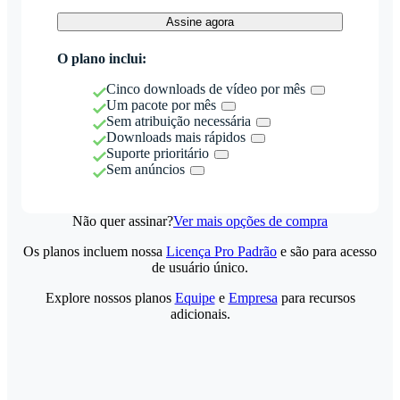
Assine agora
O plano inclui:
Cinco downloads de vídeo por mês
Um pacote por mês
Sem atribuição necessária
Downloads mais rápidos
Suporte prioritário
Sem anúncios
Não quer assinar?
Ver mais opções de compra
Os planos incluem nossa
Licença Pro Padrão
e são para acesso
de usuário único.
Explore nossos planos
Equipe
e
Empresa
para recursos
adicionais.