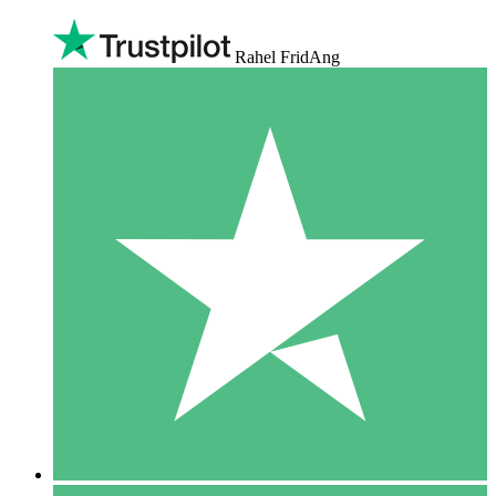
Rahel FridAng