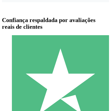
Confiança respaldada por avaliações
reais de clientes
Pacotes de Créditos Individuais
Pague conforme o uso com créditos de download. Sem
compromisso mensal.
1 Download
10
US$
00