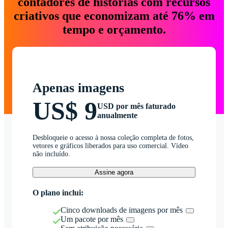
contadores de histórias com recursos
criativos que economizam até 76% em
tempo e orçamento.
Apenas imagens
US$ 9
USD por mês faturado
anualmente
Desbloqueie o acesso à nossa coleção completa de fotos,
vetores e gráficos liberados para uso comercial. Vídeo
não incluído.
Assine agora
O plano inclui:
Cinco downloads de imagens por mês
Um pacote por mês