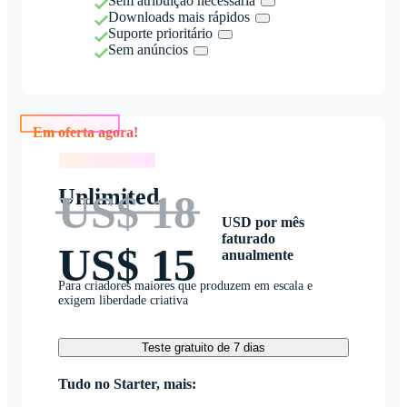
Sem atribuição necessária
Downloads mais rápidos
Suporte prioritário
Sem anúncios
Em oferta agora!
Em oferta agora!
Unlimited
US$ 18
USD por mês
faturado
US$ 15
anualmente
Para criadores maiores que produzem em escala e
exigem liberdade criativa
Teste gratuito de 7 dias
Tudo no Starter, mais: