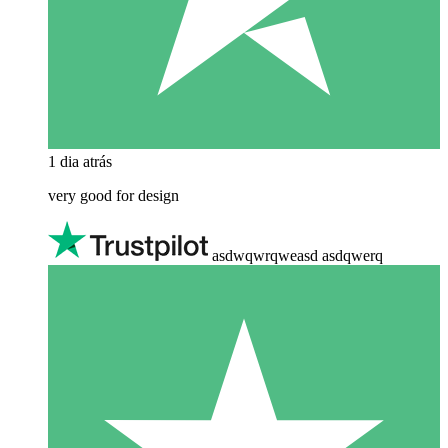
1 dia atrás
very good for design
asdwqwrqweasd asdqwerq