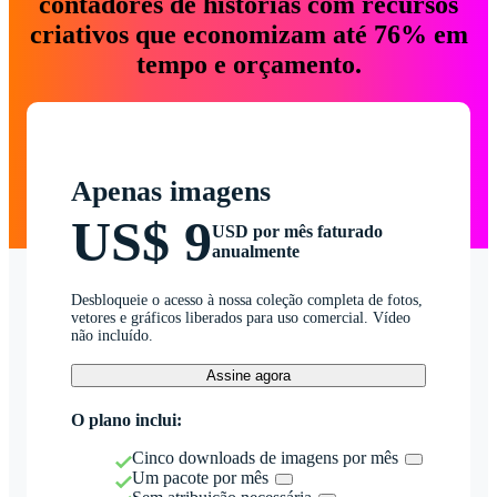
contadores de histórias com recursos
criativos que economizam até 76% em
tempo e orçamento.
Apenas imagens
US$ 9
USD por mês faturado
anualmente
Desbloqueie o acesso à nossa coleção completa de fotos,
vetores e gráficos liberados para uso comercial. Vídeo
não incluído.
Assine agora
O plano inclui:
Cinco downloads de imagens por mês
Um pacote por mês