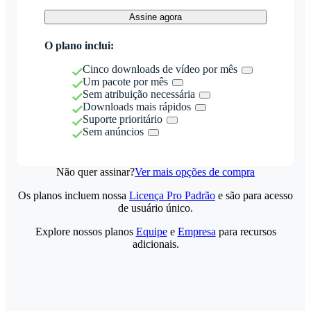
Assine agora
O plano inclui:
Cinco downloads de vídeo por mês
Um pacote por mês
Sem atribuição necessária
Downloads mais rápidos
Suporte prioritário
Sem anúncios
Não quer assinar?
Ver mais opções de compra
Os planos incluem nossa
Licença Pro Padrão
e são para acesso
de usuário único.
Explore nossos planos
Equipe
e
Empresa
para recursos
adicionais.