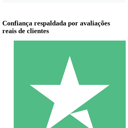
Confiança respaldada por avaliações
reais de clientes
Pacotes de Créditos Individuais
Pague conforme o uso com créditos de download. Sem
compromisso mensal.
1 Download
10
US$
00