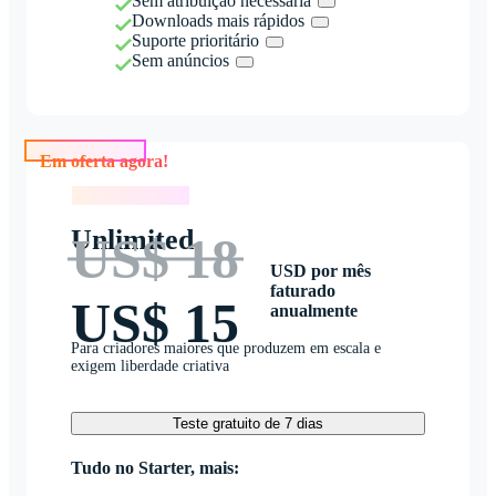
Sem atribuição necessária
Downloads mais rápidos
Suporte prioritário
Sem anúncios
Em oferta agora!
Em oferta agora!
Unlimited
US$ 18
USD por mês
faturado
US$ 15
anualmente
Para criadores maiores que produzem em escala e
exigem liberdade criativa
Teste gratuito de 7 dias
Tudo no Starter, mais: