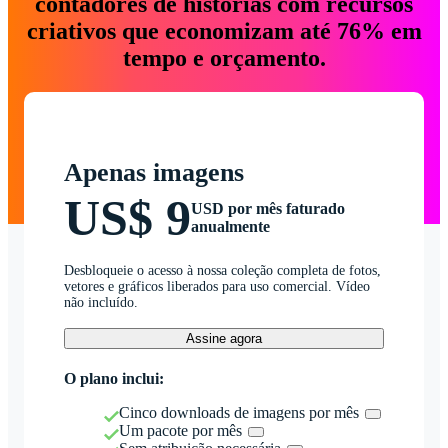
contadores de histórias com recursos
criativos que economizam até 76% em
tempo e orçamento.
Apenas imagens
US$ 9
USD por mês faturado
anualmente
Desbloqueie o acesso à nossa coleção completa de fotos,
vetores e gráficos liberados para uso comercial. Vídeo
não incluído.
Assine agora
O plano inclui:
Cinco downloads de imagens por mês
Um pacote por mês