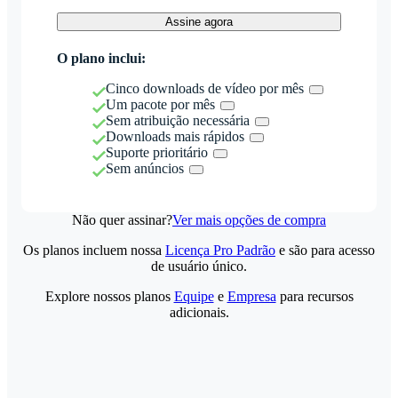
Assine agora
O plano inclui:
Cinco downloads de vídeo por mês
Um pacote por mês
Sem atribuição necessária
Downloads mais rápidos
Suporte prioritário
Sem anúncios
Não quer assinar?
Ver mais opções de compra
Os planos incluem nossa
Licença Pro Padrão
e são para acesso
de usuário único.
Explore nossos planos
Equipe
e
Empresa
para recursos
adicionais.