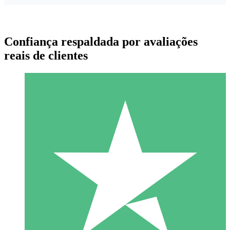
Confiança respaldada por avaliações
reais de clientes
Pacotes de Créditos Individuais
Pague conforme o uso com créditos de download. Sem
compromisso mensal.
1 Download
10
US$
00