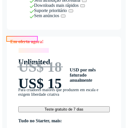
Sem atribuição necessária
Downloads mais rápidos
Suporte prioritário
Sem anúncios
Em oferta agora!
Em oferta agora!
Unlimited
US$ 18
USD por mês
faturado
US$ 15
anualmente
Para criadores maiores que produzem em escala e
exigem liberdade criativa
Teste gratuito de 7 dias
Tudo no Starter, mais: