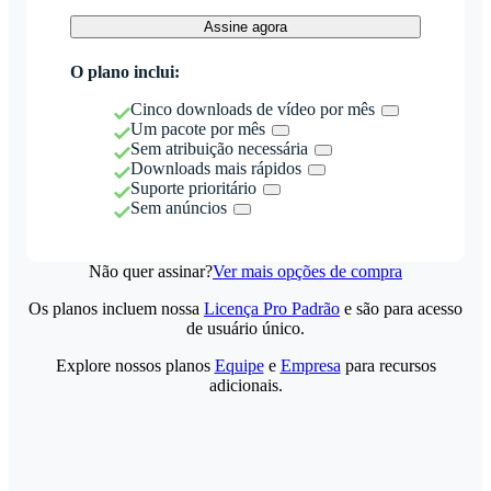
Assine agora
O plano inclui:
Cinco downloads de vídeo por mês
Um pacote por mês
Sem atribuição necessária
Downloads mais rápidos
Suporte prioritário
Sem anúncios
Não quer assinar?
Ver mais opções de compra
Os planos incluem nossa
Licença Pro Padrão
e são para acesso
de usuário único.
Explore nossos planos
Equipe
e
Empresa
para recursos
adicionais.