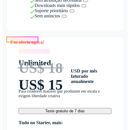
Sem atribuição necessária
Downloads mais rápidos
Suporte prioritário
Sem anúncios
Em oferta agora!
Em oferta agora!
Unlimited
US$ 18
USD por mês
faturado
US$ 15
anualmente
Para criadores maiores que produzem em escala e
exigem liberdade criativa
Teste gratuito de 7 dias
Tudo no Starter, mais: