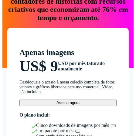
contadores de histórias com recursos
criativos que economizam até 76% em
tempo e orçamento.
Apenas imagens
US$ 9
USD por mês faturado
anualmente
Desbloqueie o acesso à nossa coleção completa de fotos,
vetores e gráficos liberados para uso comercial. Vídeo
não incluído.
Assine agora
O plano inclui:
Cinco downloads de imagens por mês
Um pacote por mês