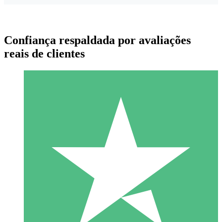
Confiança respaldada por avaliações
reais de clientes
Pacotes de Créditos Individuais
Pague conforme o uso com créditos de download. Sem
compromisso mensal.
1 Download
10
US$
00