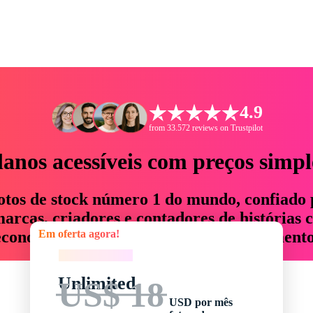
4.9
from 33.572 reviews on Trustpilot
lanos acessíveis com preços simpl
otos de stock número 1 do mundo, confiado 
rcas, criadores e contadores de histórias 
Em oferta agora!
economizam até 76% em tempo e orçamento
Em oferta agora!
Unlimited
US$ 18
USD por mês