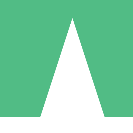
Pacotes de Créditos Individuais
gue conforme o uso com créditos de download. Sem compromisso mens
1 Download
5 Downloads
10 Downloads
10
15
20
US$
00
US$
00
US$
00