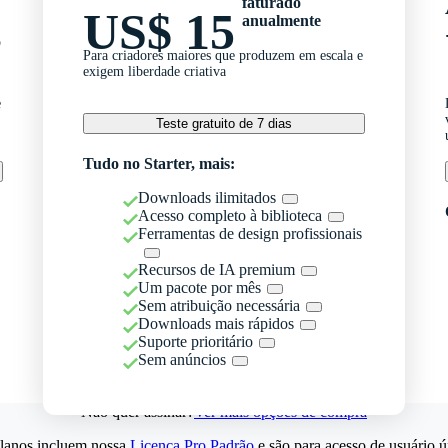
faturado
US$ 15
anualmente
o
Para criadores maiores que produzem em escala e
exigem liberdade criativa
e
Teste gratuito de 7 dias
Tudo no Starter, mais:
Downloads ilimitados
Acesso completo à biblioteca
Ferramentas de design profissionais
Recursos de IA premium
Um pacote por mês
Sem atribuição necessária
Downloads mais rápidos
Suporte prioritário
Sem anúncios
Não quer assinar?
Ver mais opções de compra
lanos incluem nossa
Licença Pro Padrão
e são para acesso de usuário ú