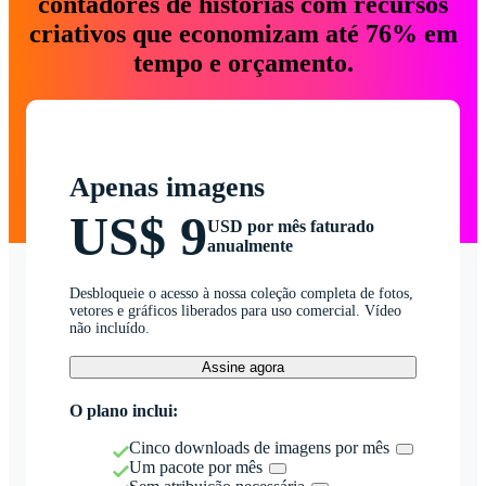
contadores de histórias com recursos
criativos que economizam até 76% em
tempo e orçamento.
Apenas imagens
US$ 9
USD por mês faturado
anualmente
Desbloqueie o acesso à nossa coleção completa de fotos,
vetores e gráficos liberados para uso comercial. Vídeo
não incluído.
Assine agora
O plano inclui:
Cinco downloads de imagens por mês
Um pacote por mês