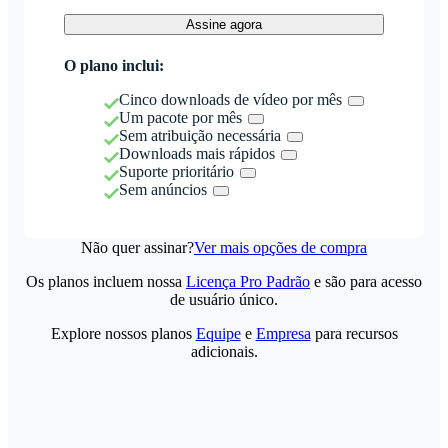
Assine agora
O plano inclui:
Cinco downloads de vídeo por mês
Um pacote por mês
Sem atribuição necessária
Downloads mais rápidos
Suporte prioritário
Sem anúncios
Não quer assinar?
Ver mais opções de compra
Os planos incluem nossa
Licença Pro Padrão
e são para acesso
de usuário único.
Explore nossos planos
Equipe
e
Empresa
para recursos
adicionais.