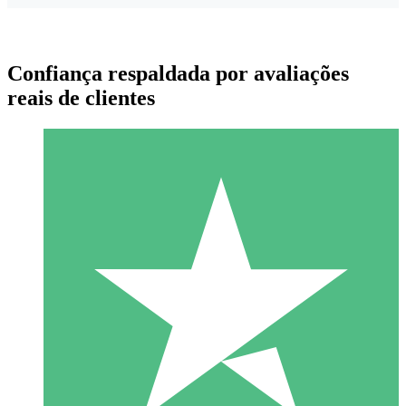
Confiança respaldada por avaliações
reais de clientes
Pacotes de Créditos Individuais
Pague conforme o uso com créditos de download. Sem
compromisso mensal.
1 Download
10
US$
00