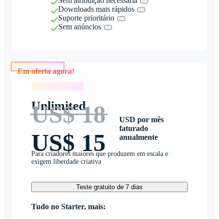
Sem atribuição necessária
Downloads mais rápidos
Suporte prioritário
Sem anúncios
Em oferta agora!
Em oferta agora!
Unlimited
US$ 18
USD por mês
faturado
US$ 15
anualmente
Para criadores maiores que produzem em escala e
exigem liberdade criativa
Teste gratuito de 7 dias
Tudo no Starter, mais: