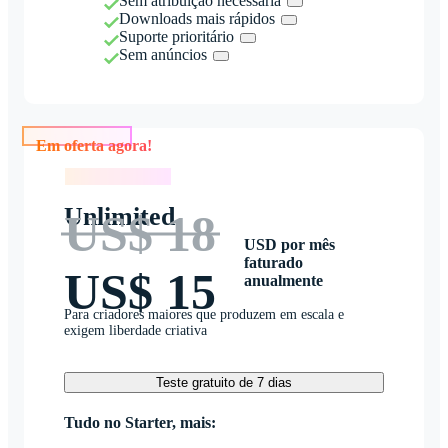
Sem atribuição necessária
Downloads mais rápidos
Suporte prioritário
Sem anúncios
Em oferta agora!
Em oferta agora!
Unlimited
US$ 18
USD por mês
faturado
US$ 15
anualmente
Para criadores maiores que produzem em escala e
exigem liberdade criativa
Teste gratuito de 7 dias
Tudo no Starter, mais: