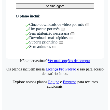
Assine agora
O plano inclui:
Cinco downloads de vídeo por mês
Um pacote por mês
Sem atribuição necessária
Downloads mais rápidos
Suporte prioritário
Sem anúncios
Não quer assinar?
Ver mais opções de compra
Os planos incluem nossa
Licença Pro Padrão
e são para acesso
de usuário único.
Explore nossos planos
Equipe
e
Empresa
para recursos
adicionais.