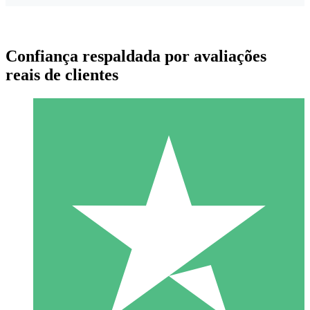
Confiança respaldada por avaliações
reais de clientes
Pacotes de Créditos Individuais
Pague conforme o uso com créditos de download. Sem
compromisso mensal.
1 Download
10
US$
00