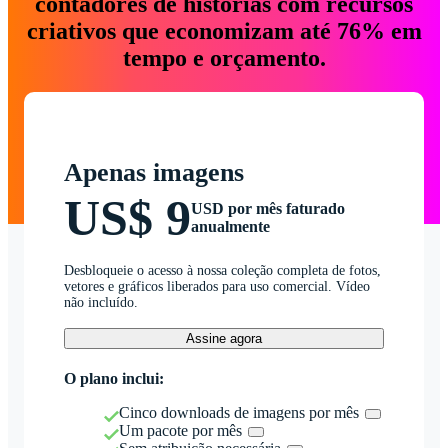
contadores de histórias com recursos
criativos que economizam até 76% em
tempo e orçamento.
Apenas imagens
US$ 9
USD por mês faturado
anualmente
Desbloqueie o acesso à nossa coleção completa de fotos,
vetores e gráficos liberados para uso comercial. Vídeo
não incluído.
Assine agora
O plano inclui:
Cinco downloads de imagens por mês
Um pacote por mês