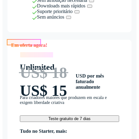
Sem atribuição necessária
Downloads mais rápidos
Suporte prioritário
Sem anúncios
Em oferta agora!
Em oferta agora!
Unlimited
US$ 18
USD por mês
faturado
US$ 15
anualmente
Para criadores maiores que produzem em escala e
exigem liberdade criativa
Teste gratuito de 7 dias
Tudo no Starter, mais: