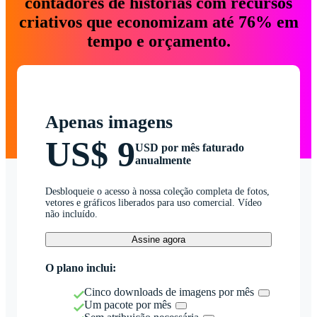
contadores de histórias com recursos
criativos que economizam até 76% em
tempo e orçamento.
Apenas imagens
US$ 9
USD por mês faturado
anualmente
Desbloqueie o acesso à nossa coleção completa de fotos,
vetores e gráficos liberados para uso comercial. Vídeo
não incluído.
Assine agora
O plano inclui:
Cinco downloads de imagens por mês
Um pacote por mês