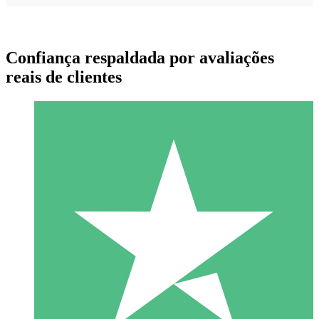
Confiança respaldada por avaliações
reais de clientes
Pacotes de Créditos Individuais
Pague conforme o uso com créditos de download. Sem
compromisso mensal.
1 Download
10
US$
00