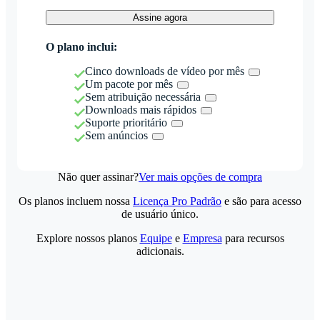
Assine agora
O plano inclui:
Cinco downloads de vídeo por mês
Um pacote por mês
Sem atribuição necessária
Downloads mais rápidos
Suporte prioritário
Sem anúncios
Não quer assinar?
Ver mais opções de compra
Os planos incluem nossa
Licença Pro Padrão
e são para acesso
de usuário único.
Explore nossos planos
Equipe
e
Empresa
para recursos
adicionais.