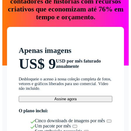
contadores de histórias com recursos
criativos que economizam até 76% em
tempo e orçamento.
Apenas imagens
US$ 9
USD por mês faturado
anualmente
Desbloqueie o acesso à nossa coleção completa de fotos,
vetores e gráficos liberados para uso comercial. Vídeo
não incluído.
Assine agora
O plano inclui:
Cinco downloads de imagens por mês
Um pacote por mês