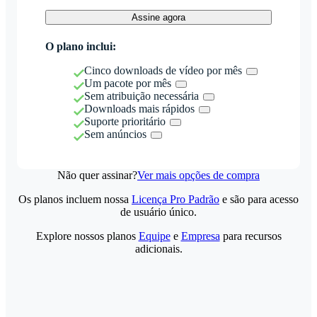
Assine agora
O plano inclui:
Cinco downloads de vídeo por mês
Um pacote por mês
Sem atribuição necessária
Downloads mais rápidos
Suporte prioritário
Sem anúncios
Não quer assinar?
Ver mais opções de compra
Os planos incluem nossa
Licença Pro Padrão
e são para acesso
de usuário único.
Explore nossos planos
Equipe
e
Empresa
para recursos
adicionais.