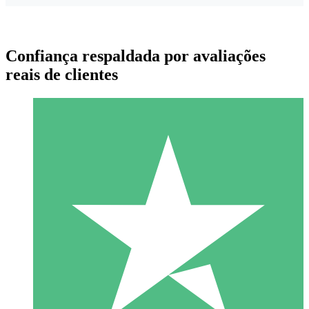
Confiança respaldada por avaliações
reais de clientes
Pacotes de Créditos Individuais
Pague conforme o uso com créditos de download. Sem
compromisso mensal.
1 Download
10
US$
00