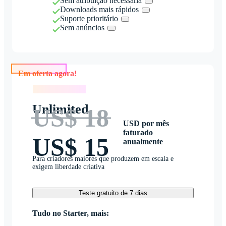
Sem atribuição necessária
Downloads mais rápidos
Suporte prioritário
Sem anúncios
Em oferta agora!
Em oferta agora!
Unlimited
US$ 18
USD por mês
faturado
US$ 15
anualmente
Para criadores maiores que produzem em escala e
exigem liberdade criativa
Teste gratuito de 7 dias
Tudo no Starter, mais: