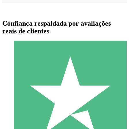
Confiança respaldada por avaliações
reais de clientes
Pacotes de Créditos Individuais
Pague conforme o uso com créditos de download. Sem
compromisso mensal.
1 Download
10
US$
00