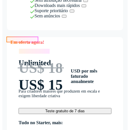
Sem atribuição necessária
Downloads mais rápidos
Suporte prioritário
Sem anúncios
Em oferta agora!
Em oferta agora!
Unlimited
US$ 18
USD por mês
faturado
US$ 15
anualmente
Para criadores maiores que produzem em escala e
exigem liberdade criativa
Teste gratuito de 7 dias
Tudo no Starter, mais: