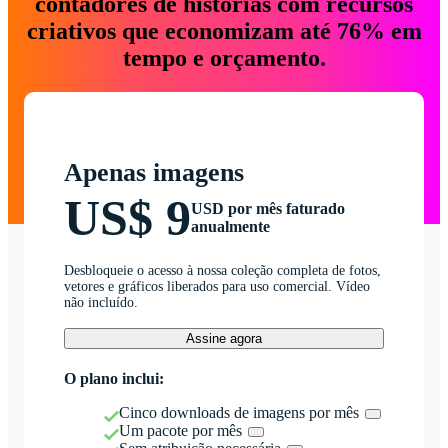
contadores de histórias com recursos
criativos que economizam até 76% em
tempo e orçamento.
Apenas imagens
US$ 9
USD por mês faturado
anualmente
Desbloqueie o acesso à nossa coleção completa de fotos,
vetores e gráficos liberados para uso comercial. Vídeo
não incluído.
Assine agora
O plano inclui:
Cinco downloads de imagens por mês
Um pacote por mês