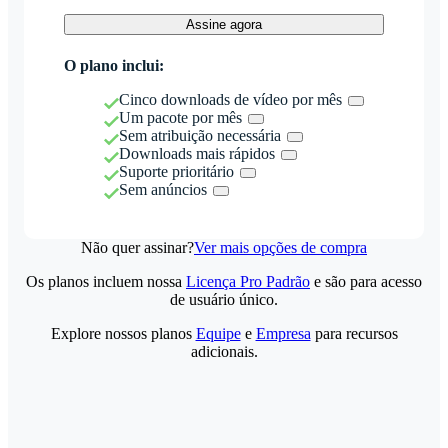
Assine agora
O plano inclui:
Cinco downloads de vídeo por mês
Um pacote por mês
Sem atribuição necessária
Downloads mais rápidos
Suporte prioritário
Sem anúncios
Não quer assinar?
Ver mais opções de compra
Os planos incluem nossa
Licença Pro Padrão
e são para acesso
de usuário único.
Explore nossos planos
Equipe
e
Empresa
para recursos
adicionais.